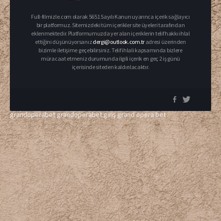
Full-filmizle.com olarak 5651 Sayılı Kanun uyarınca içerik sağlayıcı
bir platformuz. Sitemizdeki tüm içerikler site üyeleri tarafından
eklenmektedir. Platformumuzda yer alan içeriklerin telif hakkı ihlal
ettiğini düşünüyorsanız
dergi@outlook.com.tr
adresi üzerinden
bizimle iletişime geçebilirsiniz. Telif ihlali kapsamında bizlere
müracaat etmeniz durumunda ilgili içerik en geç 2 iş günü
içerisinde siteden kaldırılacaktır.
grandoperabet
grandoperabet giriş
grand opera bet