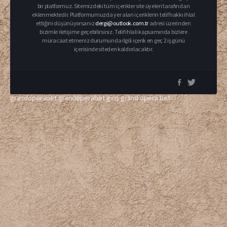
bir platformuz. Sitemizdeki tüm içerikler site üyeleri tarafından
eklenmektedir. Platformumuzda yer alan içeriklerin telif hakkı ihlal
ettiğini düşünüyorsanız
dergi@outlook.com.tr
adresi üzerinden
bizimle iletişime geçebilirsiniz. Telif ihlali kapsamında bizlere
müracaat etmeniz durumunda ilgili içerik en geç 2 iş günü
içerisinde siteden kaldırılacaktır.
grandoperabet
grandoperabet giriş
grand opera bet