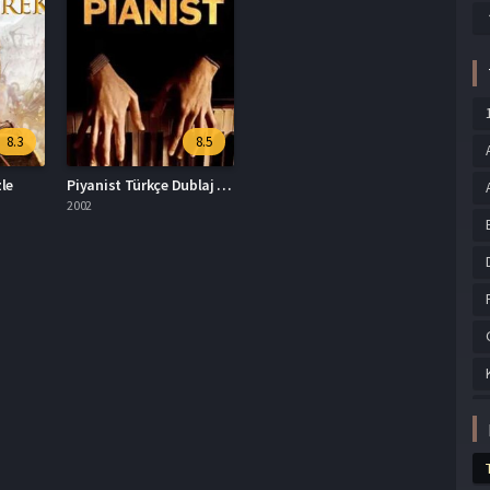
8.3
8.5
zle
Piyanist Türkçe Dublaj İzle
2002