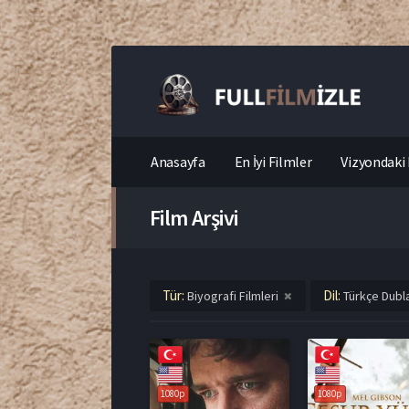
Anasayfa
En İyi Filmler
Vizyondaki 
Film Arşivi
Tür:
Dil:
Biyografi Filmleri
Türkçe Dubla
1080p
1080p