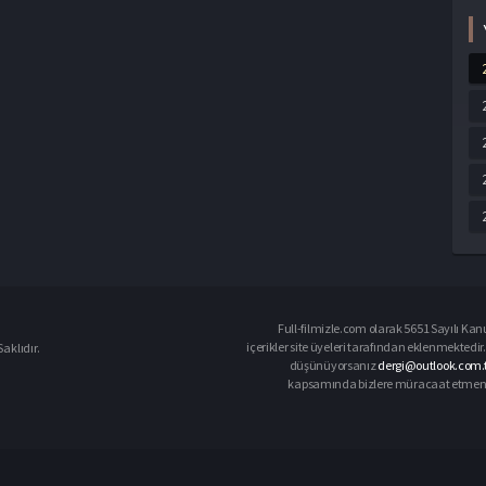
Full-filmizle.com olarak 5651 Sayılı Kan
içerikler site üyeleri tarafından eklenmektedir.
aklıdır.
düşünüyorsanız
dergi@outlook.com.t
kapsamında bizlere müracaat etmeniz d