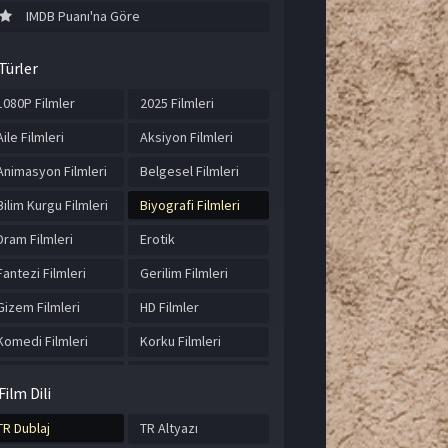
IMDB Puanı'na Göre
Türler
1080P Filmler
2025 Filmleri
Aile Filmleri
Aksiyon Filmleri
Animasyon Filmleri
Belgesel Filmleri
Bilim Kurgu Filmleri
Biyografi Filmleri
Dram Filmleri
Erotik
Fantezi Filmleri
Gerilim Filmleri
Gizem Filmleri
HD Filmler
Komedi Filmleri
Korku Filmleri
Macera Filmleri
Müzik Filmleri
Film Dili
Romantik Filmler
Suç Filmleri
TR Dublaj
TR Altyazı
Tarih Filmleri
Türkçe Altyazılı