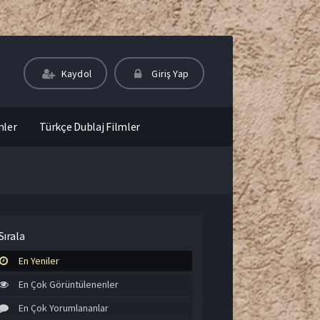
Kaydol
Giriş Yap
mler
Türkçe Dublaj Filmler
Sırala
En Yeniler
En Çok Görüntülenenler
En Çok Yorumlananlar