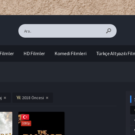
Filmler
HD Filmler
Komedi Filmleri
Türkçe Altyazılı Fil
Yıl:
j
2018 Öncesi
1080p