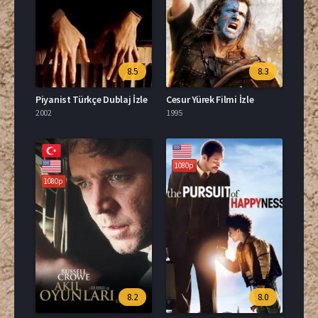
8.5
8.3
Piyanist Türkçe Dublaj İzle
Cesur Yürek Filmi İzle
2002
1995
1080p
1080p
8.2
8.0