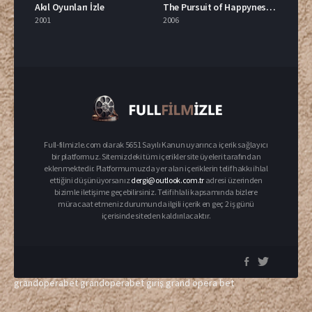
Akıl Oyunları İzle
The Pursuit of Happyness 2006 İzle
2001
2006
Full-filmizle.com olarak 5651 Sayılı Kanun uyarınca içerik sağlayıcı
bir platformuz. Sitemizdeki tüm içerikler site üyeleri tarafından
eklenmektedir. Platformumuzda yer alan içeriklerin telif hakkı ihlal
ettiğini düşünüyorsanız
dergi@outlook.com.tr
adresi üzerinden
bizimle iletişime geçebilirsiniz. Telif ihlali kapsamında bizlere
müracaat etmeniz durumunda ilgili içerik en geç 2 iş günü
içerisinde siteden kaldırılacaktır.
grandoperabet
grandoperabet giriş
grand opera bet