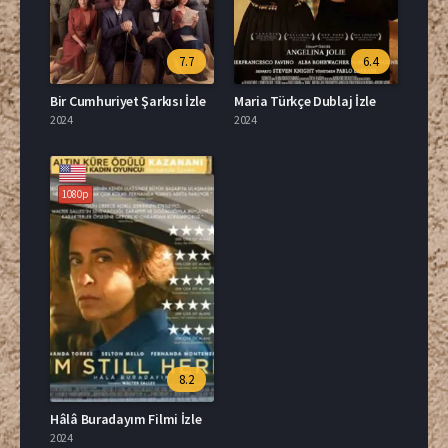
7.7
6.4
Bir Cumhuriyet Şarkısı İzle
Maria Türkçe Dublaj İzle
2024
2024
1080p
8.2
Hâlâ Buradayım Filmi İzle
2024