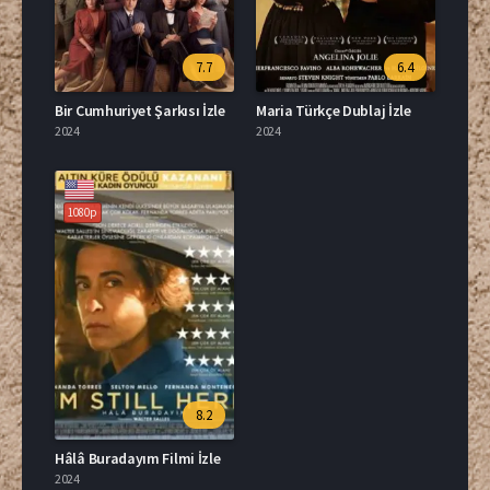
7.7
6.4
Bir Cumhuriyet Şarkısı İzle
Maria Türkçe Dublaj İzle
2024
2024
1080p
8.2
Hâlâ Buradayım Filmi İzle
2024