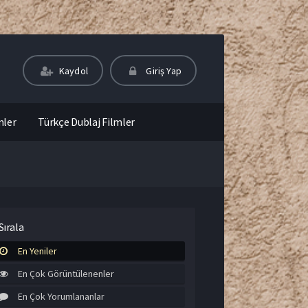
Kaydol
Giriş Yap
mler
Türkçe Dublaj Filmler
Sırala
En Yeniler
En Çok Görüntülenenler
En Çok Yorumlananlar