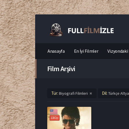
Anasayfa
En İyi Filmler
Vizyondaki 
Film Arşivi
Tür:
Dil:
Biyografi Filmleri
Türkçe Altya
1080p