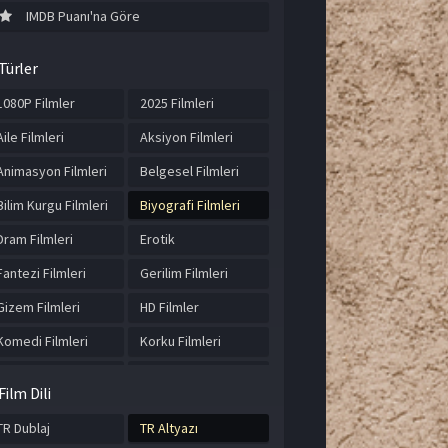
IMDB Puanı'na Göre
Türler
1080P Filmler
2025 Filmleri
Aile Filmleri
Aksiyon Filmleri
Animasyon Filmleri
Belgesel Filmleri
Bilim Kurgu Filmleri
Biyografi Filmleri
Dram Filmleri
Erotik
Fantezi Filmleri
Gerilim Filmleri
Gizem Filmleri
HD Filmler
Komedi Filmleri
Korku Filmleri
Macera Filmleri
Müzik Filmleri
Film Dili
Romantik Filmler
Suç Filmleri
TR Dublaj
TR Altyazı
Tarih Filmleri
Türkçe Altyazılı