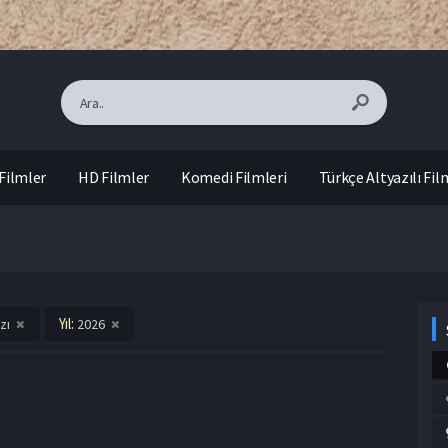
Filmler
HD Filmler
Komedi Filmleri
Türkçe Altyazılı Fil
Yıl:
zı
2026