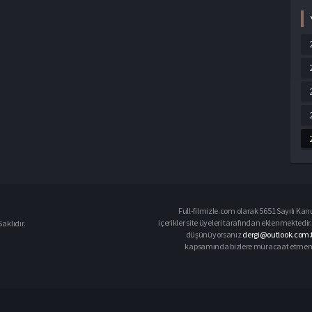
Full-filmizle.com olarak 5651 Sayılı Kan
içerikler site üyeleri tarafından eklenmektedir.
aklıdır.
düşünüyorsanız
dergi@outlook.com.t
kapsamında bizlere müracaat etmeniz d