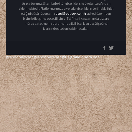
bir platformuz. Sitemizdeki tüm içerikler site üyeleri tarafından
eklenmektedir. Platformumuzda yer alan içeriklerin telif hakkı ihlal
ettiğini düşünüyorsanız
dergi@outlook.com.tr
adresi üzerinden
bizimle iletişime geçebilirsiniz. Telif ihlali kapsamında bizlere
müracaat etmeniz durumunda ilgili içerik en geç 2 iş günü
içerisinde siteden kaldırılacaktır.
grandoperabet
grandoperabet giriş
grand opera bet