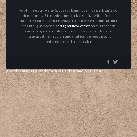
Full-filmizle.com olarak 5651 Sayılı Kanun uyarınca içerik sağlayıcı
bir platformuz. Sitemizdeki tüm içerikler site üyeleri tarafından
eklenmektedir. Platformumuzda yer alan içeriklerin telif hakkı ihlal
ettiğini düşünüyorsanız
dergi@outlook.com.tr
adresi üzerinden
bizimle iletişime geçebilirsiniz. Telif ihlali kapsamında bizlere
müracaat etmeniz durumunda ilgili içerik en geç 2 iş günü
içerisinde siteden kaldırılacaktır.
grandoperabet
grandoperabet giriş
grand opera bet