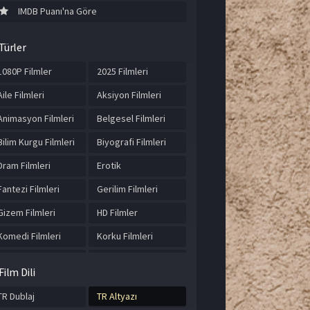
IMDB Puanı'na Göre
Türler
1080P Filmler
2025 Filmleri
Aile Filmleri
Aksiyon Filmleri
Animasyon Filmleri
Belgesel Filmleri
Bilim Kurgu Filmleri
Biyografi Filmleri
Dram Filmleri
Erotik
Fantezi Filmleri
Gerilim Filmleri
Gizem Filmleri
HD Filmler
Komedi Filmleri
Korku Filmleri
Macera Filmleri
Müzik Filmleri
Film Dili
Romantik Filmler
Suç Filmleri
TR Dublaj
TR Altyazı
Tarih Filmleri
Türkçe Altyazılı