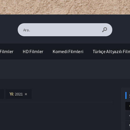
Filmler
HD Filmler
Komedi Filmleri
Türkçe Altyazılı Fil
Yıl:
2021