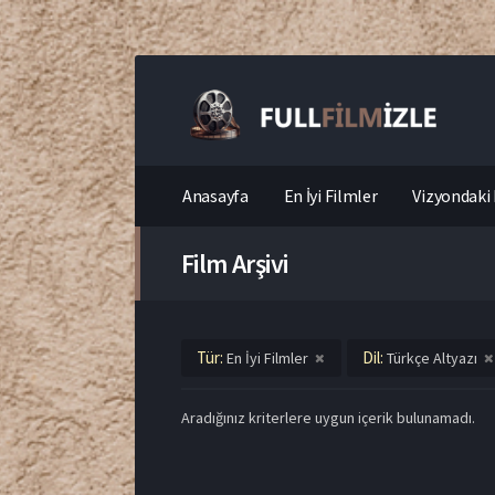
Anasayfa
En İyi Filmler
Vizyondaki 
Film Arşivi
Tür:
Dil:
En İyi Filmler
Türkçe Altyazı
Aradığınız kriterlere uygun içerik bulunamadı.