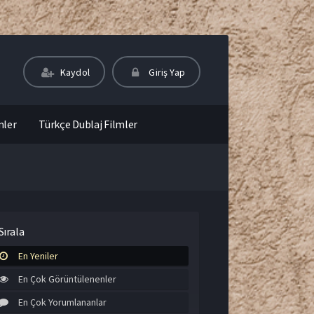
Kaydol
Giriş Yap
mler
Türkçe Dublaj Filmler
Sırala
En Yeniler
En Çok Görüntülenenler
En Çok Yorumlananlar