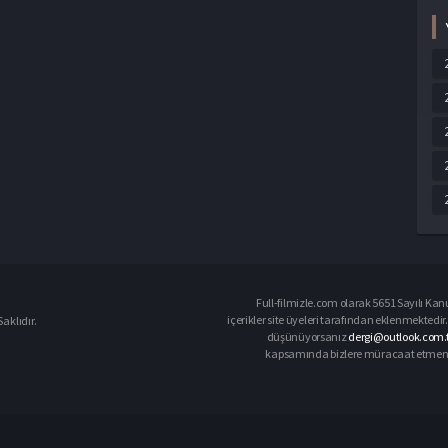
Full-filmizle.com olarak 5651 Sayılı Kan
içerikler site üyeleri tarafından eklenmektedir.
aklıdır.
düşünüyorsanız
dergi@outlook.com.t
kapsamında bizlere müracaat etmeniz d