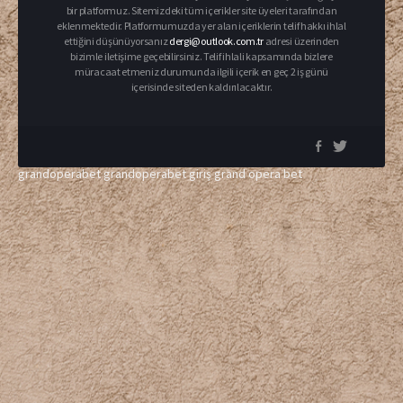
bir platformuz. Sitemizdeki tüm içerikler site üyeleri tarafından
eklenmektedir. Platformumuzda yer alan içeriklerin telif hakkı ihlal
ettiğini düşünüyorsanız
dergi@outlook.com.tr
adresi üzerinden
bizimle iletişime geçebilirsiniz. Telif ihlali kapsamında bizlere
müracaat etmeniz durumunda ilgili içerik en geç 2 iş günü
içerisinde siteden kaldırılacaktır.
grandoperabet
grandoperabet giriş
grand opera bet