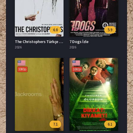
6.8
5.9
The Christophers Türkçe Dublaj İzle
7 Dogs İzle
2026
2026
1080p
1080p
7.1
6.1