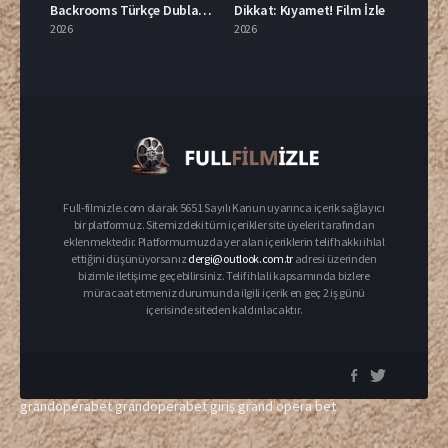
Backrooms Türkçe Dublaj İzle
Dikkat: Kıyamet! Film İzle
2026
2026
Full-filmizle.com olarak 5651 Sayılı Kanun uyarınca içerik sağlayıcı
bir platformuz. Sitemizdeki tüm içerikler site üyeleri tarafından
eklenmektedir. Platformumuzda yer alan içeriklerin telif hakkı ihlal
ettiğini düşünüyorsanız
dergi@outlook.com.tr
adresi üzerinden
bizimle iletişime geçebilirsiniz. Telif ihlali kapsamında bizlere
müracaat etmeniz durumunda ilgili içerik en geç 2 iş günü
içerisinde siteden kaldırılacaktır.
grandoperabet
grandoperabet giriş
grand opera bet