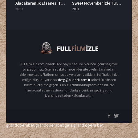
Alacakaranlık Efsanesi Tutulma Türkçe Dublaj İzle
Sweet November İzle Türkçe Dublaj
2010
2001
Full-filmizle.com olarak 5651 Sayılı Kanun uyarınca içerik sağlayıcı
bir platformuz. Sitemizdeki tüm içerikler site üyeleri tarafından
eklenmektedir. Platformumuzda yer alan içeriklerin telif hakkı ihlal
ettiğini düşünüyorsanız
dergi@outlook.com.tr
adresi üzerinden
bizimle iletişime geçebilirsiniz. Telif ihlali kapsamında bizlere
müracaat etmeniz durumunda ilgili içerik en geç 2 iş günü
içerisinde siteden kaldırılacaktır.
grandoperabet
grandoperabet giriş
grand opera bet