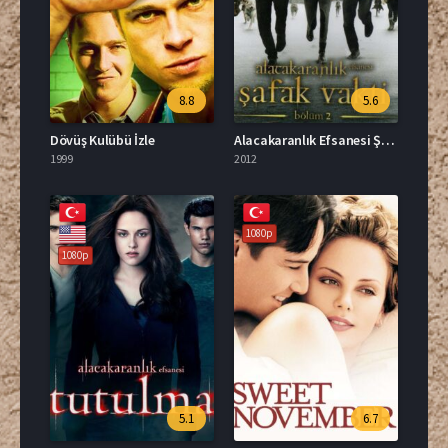
8.8
5.6
Dövüş Kulübü İzle
Alacakaranlık Efsanesi Şafak Vakti Bölüm 2 Türkçe Dublaj İzle
1999
2012
1080p
1080p
5.1
6.7