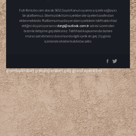
Full-filmizle.com olarak 5651 Sayılı Kanun uyarınca içerik sağlayıcı
bir platformuz. Sitemizdeki tüm içerikler site üyeleri tarafından
eklenmektedir. Platformumuzda yer alan içeriklerin telif hakkı ihlal
ettiğini düşünüyorsanız
dergi@outlook.com.tr
adresi üzerinden
bizimle iletişime geçebilirsiniz. Telif ihlali kapsamında bizlere
müracaat etmeniz durumunda ilgili içerik en geç 2 iş günü
içerisinde siteden kaldırılacaktır.
grandoperabet
grandoperabet giriş
grand opera bet