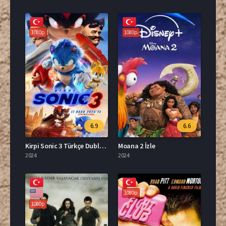
1080p
1080p
6.9
6.6
Kirpi Sonic 3 Türkçe Dublaj Full İzle
Moana 2 İzle
2024
2024
1080p
1080p