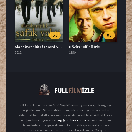
5.6
8.8
Alacakaranlık Efsanesi Şafak Vakti Bölüm 2 Türkçe Dublaj İzle
Dövüş Kulübü İzle
2012
1999
Full-filmizle.com olarak 5651 Sayılı Kanun uyarınca içerik sağlayıcı
bir platformuz. Sitemizdeki tüm içerikler site üyeleri tarafından
eklenmektedir. Platformumuzda yer alan içeriklerin telif hakkı ihlal
ettiğini düşünüyorsanız
dergi@outlook.com.tr
adresi üzerinden
bizimle iletişime geçebilirsiniz. Telif ihlali kapsamında bizlere
müracaat etmeniz durumunda ilgili içerik en geç 2 iş günü