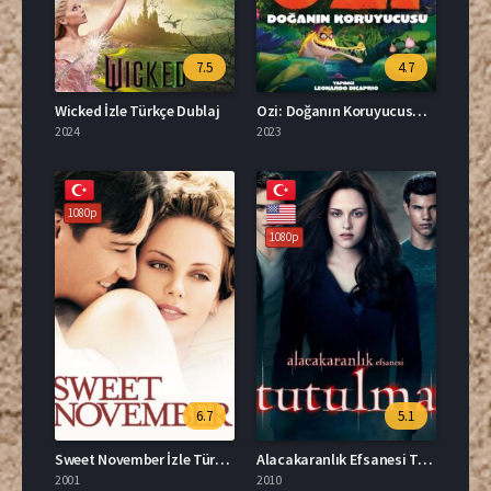
7.5
4.7
Wicked İzle Türkçe Dublaj
Ozi: Doğanın Koruyucusu İzle Türkçe Dublaj
2024
2023
1080p
1080p
6.7
5.1
Sweet November İzle Türkçe Dublaj
Alacakaranlık Efsanesi Tutulma Türkçe Dublaj İzle
2001
2010