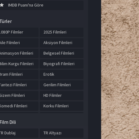
IMDB Puanı'na Göre
Türler
1080P Filmler
2025 Filmleri
Aile Filmleri
Aksiyon Filmleri
Animasyon Filmleri
Belgesel Filmleri
Bilim Kurgu Filmleri
Biyografi Filmleri
Dram Filmleri
Erotik
Fantezi Filmleri
Gerilim Filmleri
Gizem Filmleri
HD Filmler
Komedi Filmleri
Korku Filmleri
Macera Filmleri
Müzik Filmleri
Film Dili
Romantik Filmler
Suç Filmleri
TR Dublaj
TR Altyazı
Tarih Filmleri
Türkçe Altyazılı