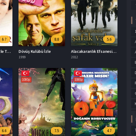
6.7
8.8
5.6
Sweet November İzle Türkçe Dublaj
Dövüş Kulübü İzle
Alacakaranlık Efsanesi Şafak Vakti Bölüm 2 Türkçe Dublaj İzle
1999
2012
1080p
1080p
6.6
7.5
4.7