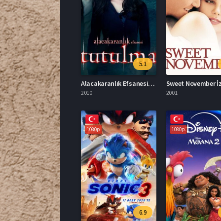
5.1
Alacakaranlık Efsanesi Tutulma Türkçe Dublaj İzle
2010
2001
1080p
1080p
6.9