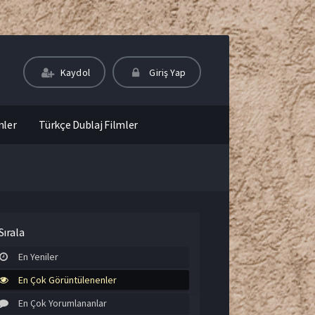
Kaydol
Giriş Yap
mler
Türkçe Dublaj Filmler
Sırala
En Yeniler
En Çok Görüntülenenler
En Çok Yorumlananlar