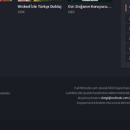
Wicked İzle Türkçe Dublaj
Ozi: Doğanın Koruyucusu İzle Türkçe Dublaj
2024
2023
Full-filmizle.com olarak 5651 Sayılı Kan
içerikler site üyeleri tarafından eklenmektedir.
aklıdır.
düşünüyorsanız
dergi@outlook.com.t
kapsamında bizlere müracaat etmeniz d