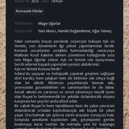
Yapım Yılı
2025
Ülke
Türkiye
Romantik Filmler
Yönetmen
Müge Uğurlar
Oyuncular
Gün Akıncı
,
Hande Doğandemir
,
Uğur Güneş
Yakın zamanda beyaz perdede seyirciyle buluşan Aşk ve
Yemek, son dönemlerin ilgi çeken yapımlarından biridir.
Komedi unsurlarının ustalıkla harmanlandığı senaryoyu
Makbule Kosif kaleme alırken yönetmen koltuğunda usta
isim Müge Uğurlar oturur. Aşk ve Yemek izle opsiyonunu
tercih ederek başarılı yapımdaki yerinizi alabilirsiniz.
Aşk ve Yemek Konusu Nedir?
Adana’da yaşayan ve kebapçılık yaparak geçimini sağlayan
dört kardeş hem çalışkan hem de birbirine sıkı sıkıya bağlı
olan bir ailedir. Mütevazı yaşamlarıyla tanınan aile,
çevresinde güvenilirlikleri ve samimiyetleri ile de bilinir.
Ancak ailenin en yaramaz ve sorun çıkarmaya meyilli üyesi
olan Ruşen’in beklenmedik bir şekilde dolandırıcılık olayına
karışması her şeyi bir anda altüst eder.
Bir sabah Ruşen’in hem tanıdıklarını hem de yakın çevresini
dolandırarak ortadan kaybolmasıyla aile büyük bir yıkım
yaşar. Onu bulmak için aylarca süren arayışlar sonuçsuz kalır.
Sonunda umutlarını kaybeden aile, geçmişlerini geride
bırakmaya karar verirler. Bu noktada yeni bir başlangıç
yapmak umuduyla tüm düzenlerini bozup Tokat’a taşınırlar.