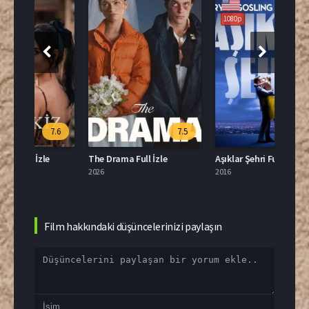
1080p
.6
7.5
8.0
The Drama Full İzle
Aşıklar Şehri Full İzle
0 Kil
2026
2016
2024
Film hakkındaki düşüncelerinizi paylaşın