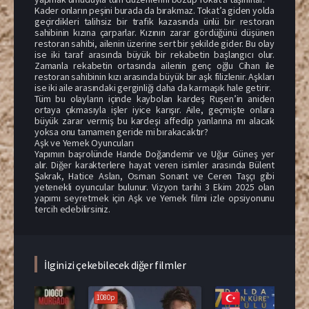
Kader onların peşini burada da bırakmaz. Tokat’a giden yolda
geçirdikleri talihsiz bir trafik kazasında ünlü bir restoran
sahibinin kızına çarparlar. Kızının zarar gördüğünü düşünen
restoran sahibi, ailenin üzerine sert bir şekilde gider. Bu olay
ise iki taraf arasında büyük bir rekabetin başlangıcı olur.
Zamanla rekabetin ortasında ailenin genç oğlu Cihan ile
restoran sahibinin kızı arasında büyük bir aşk filizlenir. Aşkları
ise iki aile arasındaki gerginliği daha da karmaşık hale getirir.
Tüm bu olayların içinde kaybolan kardeş Ruşen’in aniden
ortaya çıkmasıyla işler iyice karışır. Aile, geçmişte onlara
büyük zarar vermiş bu kardeşi affedip yanlarına mı alacak
yoksa onu tamamen geride mi bırakacaktır?
Aşk ve Yemek Oyuncuları
Yapımın başrolünde Hande Doğandemir ve Uğur Güneş yer
alır. Diğer karakterlere hayat veren isimler arasında Bülent
Şakrak, Hatice Aslan, Osman Sonant ve Ceren Taşçı gibi
yetenekli oyuncular bulunur. Vizyon tarihi 3 Ekim 2025 olan
yapımı seyretmek için Aşk ve Yemek filmi izle opsiyonunu
tercih edebilirsiniz.
İlginizi çekebilecek diğer filmler
1080p
108