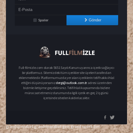
Spoiler
Gönder
Full-filmizle.com olarak 5651 Sayılı Kanun uyarınca içerik sağlayıcı
bir platformuz. Sitemizdeki tüm içerikler site üyeleri tarafından
eklenmektedir. Platformumuzda yer alan içeriklerin telif hakkı ihlal
ettiğini düşünüyorsanız
dergi@outlook.com.tr
adresi üzerinden
bizimle iletişime geçebilirsiniz. Telif ihlali kapsamında bizlere
müracaat etmeniz durumunda ilgili içerik en geç 2 iş günü
içerisinde siteden kaldırılacaktır.
grandoperabet
grandoperabet giriş
grand opera bet