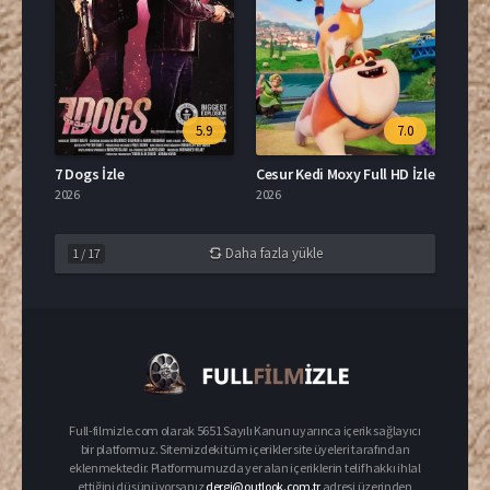
5.9
7.0
7 Dogs İzle
Cesur Kedi Moxy Full HD İzle
2026
2026
Daha fazla yükle
1
/
17
Full-filmizle.com olarak 5651 Sayılı Kanun uyarınca içerik sağlayıcı
bir platformuz. Sitemizdeki tüm içerikler site üyeleri tarafından
eklenmektedir. Platformumuzda yer alan içeriklerin telif hakkı ihlal
ettiğini düşünüyorsanız
dergi@outlook.com.tr
adresi üzerinden