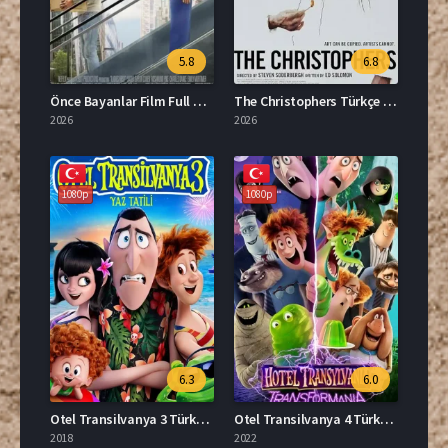
5.8
6.8
Önce Bayanlar Film Full HD İzle
The Christophers Türkçe Dublaj İzle
2026
2026
1080p
1080p
6.3
6.0
Otel Transilvanya 3 Türkçe Dublaj Full İzle
Otel Transilvanya 4 Türkçe Dublaj Full İzle
2018
2022