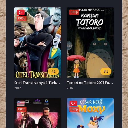
1080p
1080p
7.1
8.1
Otel Transilvanya 1 Türkçe Dublaj Full İzle
Tonari no Totoro 2007 Full İzle
2012
2007
1080p
1080p