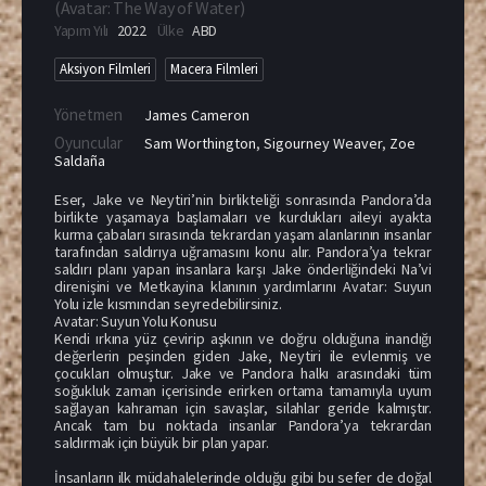
(
Avatar: The Way of Water
)
Yapım Yılı
2022
Ülke
ABD
Aksiyon Filmleri
Macera Filmleri
Yönetmen
James Cameron
Oyuncular
Sam Worthington
,
Sigourney Weaver
,
Zoe
Saldaña
Eser, Jake ve Neytiri’nin birlikteliği sonrasında Pandora’da
birlikte yaşamaya başlamaları ve kurdukları aileyi ayakta
kurma çabaları sırasında tekrardan yaşam alanlarının insanlar
tarafından saldırıya uğramasını konu alır. Pandora’ya tekrar
saldırı planı yapan insanlara karşı Jake önderliğindeki Na’vi
direnişini ve Metkayina klanının yardımlarını Avatar: Suyun
Yolu izle kısmından seyredebilirsiniz.
Avatar: Suyun Yolu Konusu
Kendi ırkına yüz çevirip aşkının ve doğru olduğuna inandığı
değerlerin peşinden giden Jake, Neytiri ile evlenmiş ve
çocukları olmuştur. Jake ve Pandora halkı arasındaki tüm
soğukluk zaman içerisinde erirken ortama tamamıyla uyum
sağlayan kahraman için savaşlar, silahlar geride kalmıştır.
Ancak tam bu noktada insanlar Pandora’ya tekrardan
saldırmak için büyük bir plan yapar.
İnsanların ilk müdahalelerinde olduğu gibi bu sefer de doğal