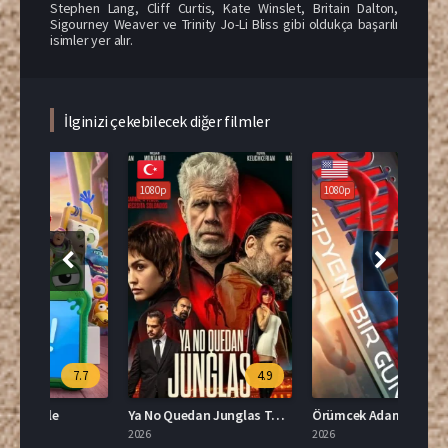
Stephen Lang, Cliff Curtis, Kate Winslet, Britain Dalton,
Sigourney Weaver ve Trinity Jo-Li Bliss gibi oldukça başarılı
isimler yer alır.
İlginizi çekebilecek diğer filmler
1080p
1080p
108
.7
4.9
Ya No Quedan Junglas Türkçe Dublaj İzle
Örümcek Adam: Yepyeni Bir Gün Türkçe Dublaj İzle
2026
2026
2026