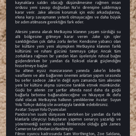
kaynaklara saldırı olacağı düşünülmesine rağmen insan
ordusu yeni savaşı doğrudan Na’vi direnişine saldırmaya
karar verir. Jake ailesini korumak için eski arkadaşlarına,
ırkına karşı savaşmanın yeterli olmayacağını ve daha büyük
bir adım atılmasını gerektiğini fark eder.
Ailesini yanına alarak Metkayina klanının yaşam sürdüğü su
altı bölgesine gitmeye karar veren Jake için işler
sanıldığından çok daha zorlu ilerler. Kendisine yabancı olan
bir kültüre yeni yeni alışmışken Metkayina klanının farklı
kültürünü ve ruhani gücünü tanımaya çalışır. Ancak tüm
zorluklara rağmen bir yandan klan üyeleriyle ruhsal bağını
güçlendirirken bir yandan da fiziksel olarak güçlendiğini
hissetmeye başlar.
Su altının eşsiz manzarasının yanında Jake’in liderlik
vasıflarını ve aile bağlarının önemini anlatan yapım sırasında
bu sefer sadece Jake’in değil aynı zamanda tüm ailesinin
yeni bir kültüre alışma sürecine tanıklık etmek mümkündür.
Güçlü bir ailenin zor şartlar altında nasıl daha da güçlü
bağlarla birbirine bağlanabileceğine ve hikayeye ilk defa
dahil olacak Metkayina halkının yeniliklerine Avatar: Suyun
Yolu Türkçe dublaj izle avantajıyla tanıklık edebilirsiniz.
Avatar: Suyun Yolu Oyuncuları
Pandora’nın sualtı dünyasını tanıtırken bir yandan da farklı
klanlarla izleyiciyi buluşturan yapımın senaryo yazarlığı ve
yönetmenliği serinin önceki filmlerinde olduğu gibi James
Cameron tarafından üstlenilmiştir.
Filmin oyuncu kadrosunda Sam Worthington, Zoe Saldana,