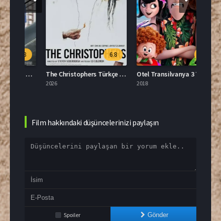
.8
6.8
6.3
Önce Bayanlar Film Full HD İzle
The Christophers Türkçe Dublaj İzle
Otel Transilvanya 3 Türkçe Dublaj Full İzle
2026
2018
2022
Film hakkındaki düşüncelerinizi paylaşın
Spoiler
Gönder