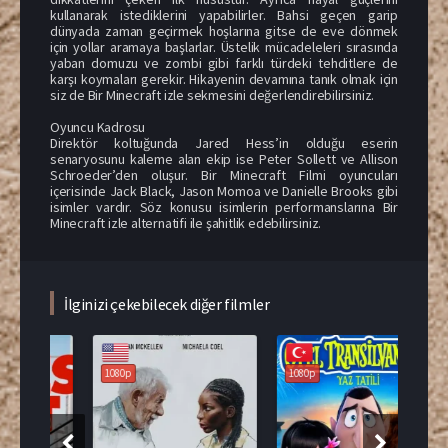
kullanarak istediklerini yapabilirler. Bahsi geçen garip
dünyada zaman geçirmek hoşlarına gitse de eve dönmek
için yollar aramaya başlarlar. Üstelik mücadeleleri sırasında
yaban domuzu ve zombi gibi farklı türdeki tehditlere de
karşı koymaları gerekir. Hikayenin devamına tanık olmak için
siz de Bir Minecraft izle sekmesini değerlendirebilirsiniz.
Oyuncu Kadrosu
Direktör koltuğunda Jared Hess’in olduğu eserin
senaryosunu kaleme alan ekip ise Peter Sollett ve Allison
Schroeder’den oluşur. Bir Minecraft Filmi oyuncuları
içerisinde Jack Black, Jason Momoa ve Danielle Brooks gibi
isimler vardır. Söz konusu isimlerin performanslarına Bir
Minecraft izle alternatifi ile şahitlik edebilirsiniz.
İlginizi çekebilecek diğer filmler
1080p
1080p
108