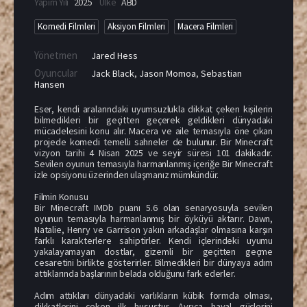
Yapım Yılı
2025
Ülke
ABD
Komedi Filmleri
Aksiyon Filmleri
Macera Filmleri
Yönetmen
Jared Hess
Oyuncular
Jack Black
,
Jason Momoa
,
Sebastian
Hansen
Eser, kendi aralarındaki uyumsuzlukla dikkat çeken kişilerin
bilmedikleri bir geçitten geçerek geldikleri dünyadaki
mücadelesini konu alır. Macera ve aile temasıyla öne çıkan
projede komedi temelli sahneler de bulunur. Bir Minecraft
vizyon tarihi 4 Nisan 2025 ve seyir süresi 101 dakikadır.
Sevilen oyunun temasıyla harmanlanmış içeriğe Bir Minecraft
izle opsiyonu üzerinden ulaşmanız mümkündür.
Filmin Konusu
Bir Minecraft IMDb puanı 5.6 olan senaryosuyla sevilen
oyunun temasıyla harmanlanmış bir öyküyü aktarır. Dawn,
Natalie, Henry ve Garrison yakın arkadaşlar olmasına karşın
farklı karakterlere sahiptirler. Kendi içlerindeki uyumu
yakalayamayan dostlar, gizemli bir geçitten geçme
cesaretini birlikte gösterirler. Bilmedikleri bir dünyaya adım
attıklarında başlarının belada olduğunu fark ederler.
Adım attıkları dünyadaki varlıkların kübik formda olması,
dikkatlerini çeken ilk husustur. Ayrıca hayal güçlerini