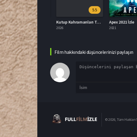
8.1
5.5
Tonari no Totoro 2007 Full İzle
Kutup Kahramanları Türkçe Dublaj İzle
Apex 2021 İzle
007
2026
2021
Film hakkındaki düşüncelerinizi paylaşın
© 2026, Tüm Hakları S