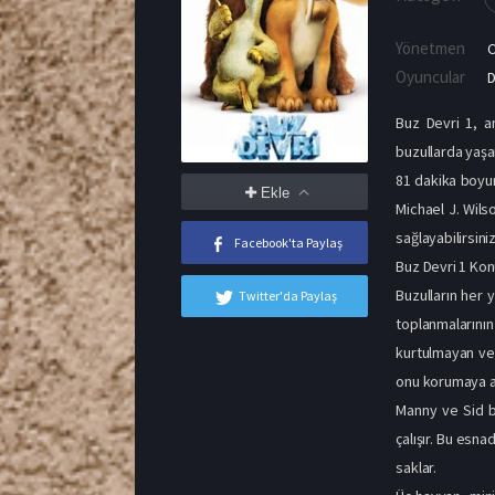
Yönetmen
C
Oyuncular
D
Buz Devri 1, a
buzullarda yaşa
81 dakika boyun
Ekle
Michael J. Wils
sağlayabilirsiniz
Facebook'ta Paylaş
Buz Devri 1 Kon
Buzulların her 
Twitter'da Paylaş
toplanmalarının
kurtulmayan ve 
onu korumaya alı
Manny ve Sid b
çalışır. Bu esn
saklar.