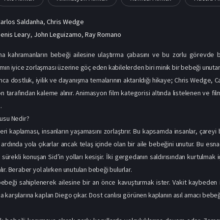
arlos Saldanha
,
Chris Wedge
enis Leary
,
John Leguizamo
,
Ray Romano
na kahramanların bebeği ailesine ulaştırma çabasını ve bu zorlu görevde b
mın iyice zorlaşması üzerine göç eden kabilelerden biri minik bir bebeği unut
ca dostluk, iyilik ve dayanışma temalarının aktarıldığı hikaye; Chris Wedge,
on tarafından kaleme alınır. Animasyon film kategorisi altında listelenen ve fi
.
usu Nedir?
yeri kaplaması, insanların yaşamasını zorlaştırır. Bu kapsamda insanlar, çareyi
 ardında yola çıkarlar ancak telaş içinde olan bir aile bebeğini unutur. Bu e
sürekli konuşan Sid’in yolları kesişir. İki gergedanın saldırısından kurtulma
r. Beraber yol alırken unutulan bebeği bulurlar.
ebeği sahiplenerek ailesine bir an önce kavuşturmak ister. Vakit kaybeden 
ada karşılarına kaplan Diego çıkar. Dost canlısı görünen kaplanın asıl amacı be