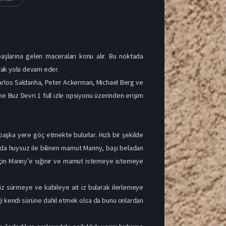
aşlarına gelen maceraları konu alır. Bu noktada
arak yola devam eder.
 Carlos Saldanha, Peter Ackerman, Michael Berg ve
lme Buz Devri 1 full izle opsiyonu üzerinden erişim
 başka yere göç etmekte bulurlar. Hızlı bir şekilde
snada huysuz ile bilinen mamut Manny, başı beladan
k için Manny’e sığınır ve mamut istemeye istemeye
iz sürmeye ve kabileye ait iz bularak ilerlemeye
beği kendi sürüne dahil etmek olsa da bunu onlardan