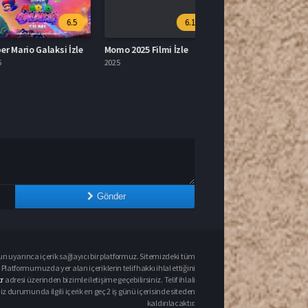
6.5
6.1
Mario Galaksi İzle
Momo 2025 Filmi İzle
2025
Gönder
un uyarınca içerik sağlayıcı bir platformuz. Sitemizdeki tüm
 Platformumuzda yer alan içeriklerin telif hakkı ihlal ettiğini
r
adresi üzerinden bizimle iletişime geçebilirsiniz. Telif ihlali
urumunda ilgili içerik en geç 2 iş günü içerisinde siteden
kaldırılacaktır.