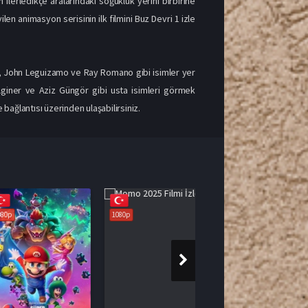
lerledikçe aralarındaki soğukluk yerini birbirine
en animasyon serisinin ilk filmini Buz Devri 1 izle
c, John Leguizamo ve Ray Romano gibi isimler yer
ilginer ve Aziz Güngör gibi usta isimleri görmek
ğlantısı üzerinden ulaşabilirsiniz.
1080p