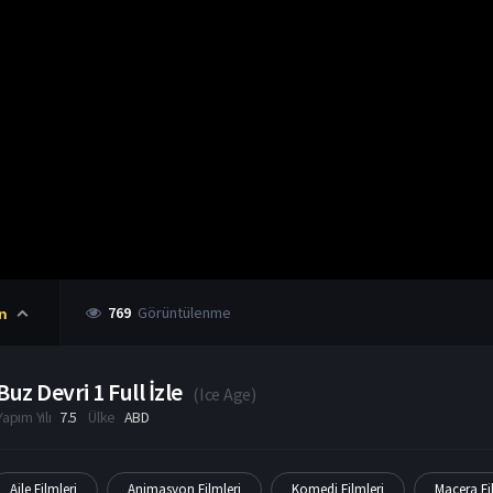
769
Görüntülenme
n
Buz Devri 1 Full İzle
(
Ice Age
)
Yapım Yılı
7.5
Ülke
ABD
Aile Filmleri
Animasyon Filmleri
Komedi Filmleri
Macera Fi