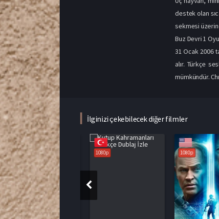
Üç hayvan, mini
destek olan sıc
sekmesi üzerind
Buz Devri 1 Oyu
31 Ocak 2006 t
alır. Türkçe s
mümkündür. Chri
İlginizi çekebilecek diğer filmler
1080p
1080p
1080p