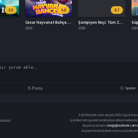
3.0
6.0
6.7
Cesur Hayvanat Bahçesi Sakinleri Full İzle
Şampiyon Keçi: Tüm Zamanların En İyisi Türkçe Dublaj İzle
Süper 
2026
2026
2026
Spoiler
Full-filmizle.com olarak 5651 Sayılı Kan
içerikler site üyeleri tarafından eklenmektedir.
aklıdır.
düşünüyorsanız
dergi@outlook.com.t
kapsamında bizlere müracaat etmeniz d