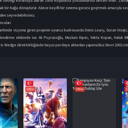
k bebeği korumaya alarak zorlu koşullarda yolculuklarına devam eder. Zaman i
ak bir bağa dönüştürür. Ailece keyifli bir sinema gecesi geçirmek amacıyla sevil
en seyredebilirsiniz.
ncuları
arihinde vizyona giren projenin oyuncu kadrosunda Denis Leary, Goran Visnji
eslendirme ekibinde ise Ali Poyrazoğlu, Mazlum Kiper, Yekta Kopan, Haluk B
s Wedge direktörlüğünde beyaz perdeye aktarılan yapıma Buz Devri 2002 izle ba
1080p
1080p
1080p