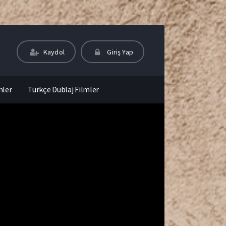
Kaydol
Giriş Yap
mler
Türkçe Dublaj Filmler