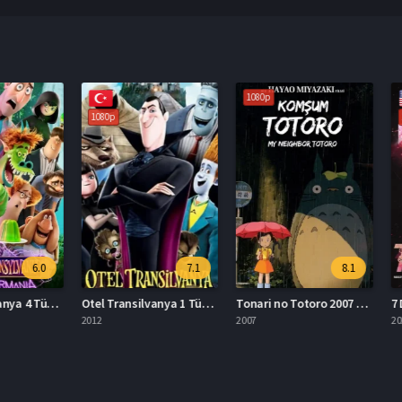
1080p
1080p
1080p
6.0
7.1
8.1
Otel Transilvanya 4 Türkçe Dublaj Full İzle
Otel Transilvanya 1 Türkçe Dublaj Full İzle
Tonari no Totoro 2007 Full İzle
7 Dogs 
2012
2007
2026