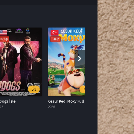
1080p
5.9
7.0
İzle
Cesur Kedi Moxy Full HD İzle
2026