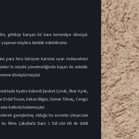
lm, gittikçe karışan bir kara komediye dönüşür.
yaşanan olaylara tanıklık edebilirsiniz.
zünü para hırsı bürüyen karısına uyan muhasebeci
er’in mizahi yönetmeliğinde başarı ile anlatılır.
enomene dönüştürmüştür.
 noktada tiyatro kökenli Şevket Çoruh, İlker Ayrık,
de Erdal Tosun, Hakan Bilgin, Sümer Tilmaç, Cengiz
esine katkıda bulunmuştur.
derek genişletmiş olduğu bu evrenle izleyicisini
u filme Çakallarla Dans 1 full izle HD ile dahil