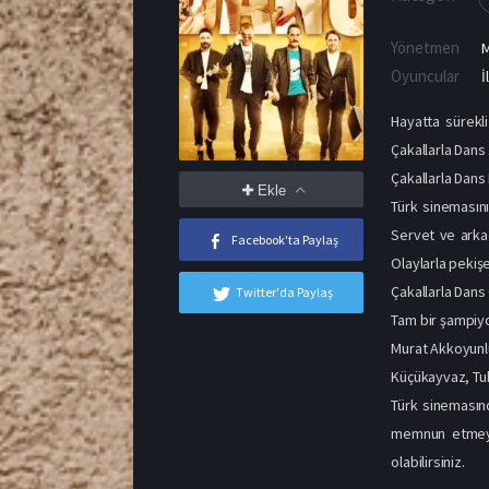
Yönetmen
M
Oyuncular
İ
Hayatta sürekl
Çakallarla Dans 
Çakallarla Dans
Ekle
Türk sinemasını
Servet ve arkad
Facebook'ta Paylaş
Olaylarla pekiş
Çakallarla Dans
Twitter'da Paylaş
Tam bir şampiyo
Murat Akkoyunlu
Küçükayvaz, Tub
Türk sinemasın
memnun etmeyi b
olabilirsiniz.