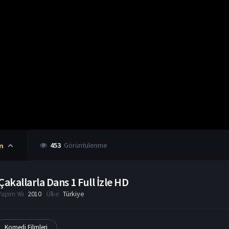
453
Görüntülenme
n
Çakallarla Dans 1 Full İzle HD
Yapım Yılı
2010
Ülke
Türkiye
Komedi Filmleri