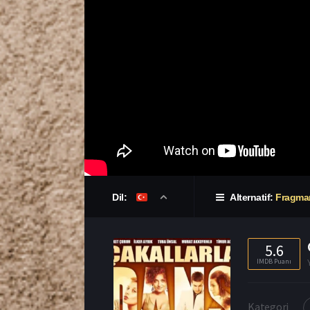
Dil:
Alternatif:
Fragma
5.6
IMDB Puanı
Kategori