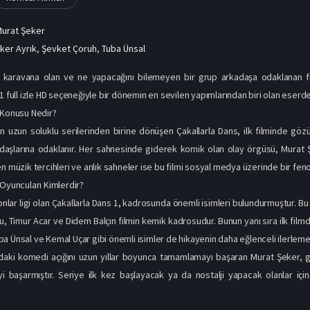
urat Şeker
lker Ayrık
,
Şevket Çoruh
,
Tuba Ünsal
i karavana olan ve ne yapacağını bilemeyen bir grup arkadaşa odaklanan fi
1 full izle HD seçeneğiyle bir dönemin en sevilen yapımlarından biri olan eserde 
 Konusu Nedir?
n uzun soluklu serilerinden birine dönüşen Çakallarla Dans, ilk filminde gö
aşlarına odaklanır. Her sahnesinde giderek komik olan olay örgüsü, Murat Şek
en müzik tercihleri ve anlık sahneler ise bu filmi sosyal medya üzerinde bir f
 Oyuncuları Kimlerdir?
nlar ligi olan Çakallarla Dans 1, kadrosunda önemli isimleri bulundurmuştur. Bu
, Timur Acar ve Didem Balçın filmin kemik kadrosudur. Bunun yanı sıra ilk film
a Ünsal ve Kemal Uçar gibi önemli isimler de hikayenin daha eğlenceli ilerlem
daki komedi açığını uzun yıllar boyunca tamamlamayı başaran Murat Şeker, gi
aşarmıştır. Seriye ilk kez başlayacak ya da nostalji yapacak olanlar için b