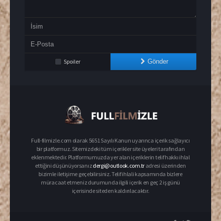
Spoiler
Gönder
Full-filmizle.com olarak 5651 Sayılı Kanun uyarınca içerik sağlayıcı
bir platformuz. Sitemizdeki tüm içerikler site üyeleri tarafından
eklenmektedir. Platformumuzda yer alan içeriklerin telif hakkı ihlal
ettiğini düşünüyorsanız
dergi@outlook.com.tr
adresi üzerinden
bizimle iletişime geçebilirsiniz. Telif ihlali kapsamında bizlere
müracaat etmeniz durumunda ilgili içerik en geç 2 iş günü
içerisinde siteden kaldırılacaktır.