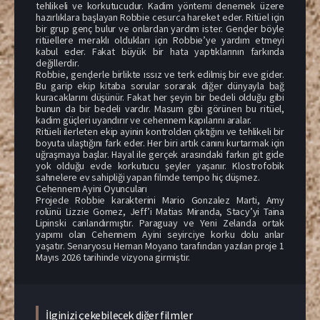
tehlikeli ve korkutucudur. Kadim yöntemi denemek üzere
hazırlıklara başlayan Robbie cesurca hareket eder. Ritüel için
bir grup genç bulur ve onlardan yardım ister. Gençler böyle
ritüellere meraklı oldukları için Robbie’ye yardım etmeyi
kabul eder. Fakat büyük bir hata yaptıklarının farkında
değillerdir.
Robbie, gençlerle birlikte ıssız ve terk edilmiş bir eve gider.
Bu garip ekip kitaba sorular sorarak diğer dünyayla bağ
kuracaklarını düşünür. Fakat her şeyin bir bedeli olduğu gibi
bunun da bir bedeli vardır. Masum gibi görünen bu ritüel,
kadim güçleri uyandırır ve cehennem kapılarını aralar.
Ritüeli ilerleten ekip ayinin kontrolden çıktığını ve tehlikeli bir
boyuta ulaştığını fark eder. Her biri artık canını kurtarmak için
uğraşmaya başlar. Hayal ile gerçek arasındaki farkın git gide
yok olduğu evde korkutucu şeyler yaşanır. Klostrofobik
sahnelere ev sahipliği yapan filmde tempo hiç düşmez.
Cehennem Ayini Oyuncuları
Projede Robbie karakterini Mario Gonzalez Marti, Amy
rolünü Lizzie Gomez, Jeff’i Matias Miranda, Stacy’yi Taina
Lipinski canlandırmıştır. Paraguay ve Yeni Zelanda ortak
yapımı olan Cehennem Ayini seyirciye korku dolu anlar
yaşatır. Senaryosu Hernan Moyano tarafından yazılan proje 1
Mayıs 2026 tarihinde vizyona girmiştir.
İlginizi çekebilecek diğer filmler