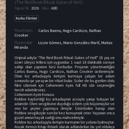
(
The Red Book Ritual: Gates of Hell
)
Yapım Yılı
2026
Ülke
ABD
Korku Filmleri
Yönetmen
Carlos Baena
,
Hugo Cardozo
,
Nathan
Crooker
Oyuncular
Lizzie Gómez
,
Mario González Martí
,
Matias
Miranda
Orijinal adıyla “The Red Book Ritual: Gates of Hell” 18 yaş ve
üzeri izleyici kitlesi için uygundur. 1 saat 18 dakikalık süreye
sahip olan yapımın türü korkudur. Projenin yönetmenliğini
Carlos Baena, Hugo Cardozo, Nathan Crooker üstlenmiştir.
Ölen kız arkadaşıyla iletişim kurmaya çalışan bir adam
sonunda işe yarayan bir ritüel bulur. Sizler de bu gerilim dolu
filmi izlemek için Cehennem Ayini full HD izle seçeneğini
tercih edebilirsiniz.
Cehennem Ayini Konusu
Robbie kaybettiği kız arkadaşının acısıyla yanıp tutuşan bir
adamdır. Ölen sevgilisine duyduğu özlem çok büyümüştür ve
onu bir şeyler yapmaya itmiştir. Üzüntüden harap olan
Robbie sevgilisiyle son bir kez konuşmak ister. Yaşanan onca
güzel anının hayali varlığı onu mahvetmiştir.
Robbie kız arkadaşıyla iletişim kurmanın bir yolunu bulmuştur.
Ancak Kırmızı Kitap Ritüeli olarak adlandırılan bu yol oldukça