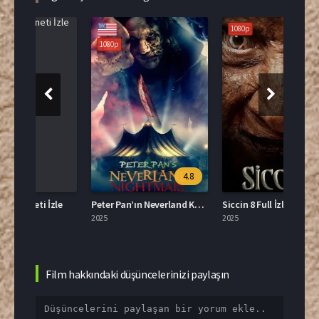
1080p
108
1080p
4.8
3.9
le
Peter Pan’ın Neverland Kabusu Türkçe Dublaj İzle
Siccin 8 Full İzle
2025
2025
2026
Film hakkındaki düşüncelerinizi paylaşın