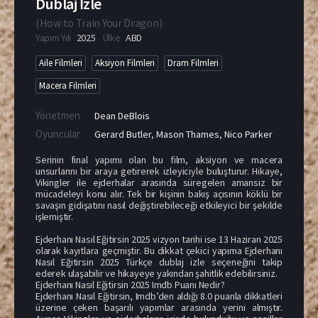
Dublaj İzle
(
How to Train Your Dragon
)
Yapım Yılı
2025
Ülke
ABD
Aile Filmleri
Aksiyon Filmleri
Dram Filmleri
Macera Filmleri
Yönetmen
Dean DeBlois
Oyuncular
Gerard Butler
,
Mason Thames
,
Nico Parker
Serinin final yapımı olan bu film, aksiyon ve macera
unsurlarını bir araya getirerek izleyiciyle buluşturur. Hikaye,
Vikingler ile ejderhalar arasında süregelen amansız bir
mücadeleyi konu alır. Tek bir kişinin bakış açısının köklü bir
savaşın gidişatını nasıl değiştirebileceği etkileyici bir şekilde
işlemiştir.
Ejderhanı Nasıl Eğitirsin 2025 vizyon tarihi ise 13 Haziran 2025
olarak kayıtlara geçmiştir. Bu dikkat çekici yapıma Ejderhanı
Nasıl Eğitirsin 2025 Türkçe dublaj izle seçeneğini takip
ederek ulaşabilir ve hikayeye yakından şahitlik edebilirsiniz.
Ejderhanı Nasıl Eğitirsin 2025 Imdb Puanı Nedir?
Ejderhanı Nasıl Eğitirsin, Imdb’den aldığı 8.0 puanla dikkatleri
üzerine çeken başarılı yapımlar arasında yerini almıştır.