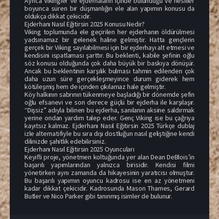
Ayrıca Vikingler ve ejderhaların içinde bulunduğu ve nesiller
boyunca süren bir düşmanlığın ele alan yapımın konusu da
oldukça dikkat çekicidir.
Ejderhanı Nasıl Eğitirsin 2025 Konusu Nedir?
Viking toplumunda ele geçirilen her ejderhanın öldürülmesi
yadsınamaz bir gelenek haline gelmiştir. Hatta gençlerin
gerçek bir Viking sayılabilmesi için bir ejderhayı alt etmesi ve
kendisini ispatlaması şarttır. Bu beklenti, kabile şefinin oğlu
söz konusu olduğunda çok daha büyük bir baskıya dönüşür.
Ancak bu beklentinin karşılık bulması tahmin edilenden çok
daha uzun süre gerçekleşmeyince durum giderek hem
kötüleşmiş hem de içinden çıkılamaz hale gelmiştir.
Köy halkının sabrının tükenmeye başladığı bir dönemde şefin
oğlu efsanevi ve son derece güçlü bir ejderha ile karşılaşır.
“Dişsiz” adıyla bilinen bu ejderha, sanılanın aksine saldırmak
yerine ondan yardım talep eder. Genç Viking ise bu çağrıya
kayıtsız kalmaz. Ejderhanı Nasıl Eğitirsin 2025 Türkçe dublaj
izle alternatifiyle bu sıra dışı dostluğun nasıl geliştiğine kendi
dilinizde şahitlik edebilirsiniz.
Ejderhanı Nasıl Eğitirsin 2025 Oyuncuları
Keyifli proje, yönetmen koltuğunda yer alan Dean DeBlois’in
başarılı yapımlarından yalnızca birisidir. Kendisi filmi
yönetirken aynı zamanda da hikayesinin yaratıcısı olmuştur.
Bu başarılı yapımın oyuncu kadrosu ise en az yönetmeni
kadar dikkat çekicidir. Kadrosunda Mason Thames, Gerard
Butler ve Nico Parker gibi tanınmış isimler de bulunur.