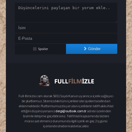
Spoiler
Gönder
Full-filmizle.com olarak 5651 Sayılı Kanun uyarınca içerik sağlayıcı
bir platformuz. Sitemizdeki tüm içerikler site üyeleri tarafından
eklenmektedir. Platformumuzda yer alan içeriklerin telif hakkı ihlal
ettiğini düşünüyorsanız
dergi@outlook.com.tr
adresi üzerinden
bizimle iletişime geçebilirsiniz. Telif ihlali kapsamında bizlere
müracaat etmeniz durumunda ilgili içerik en geç 2 iş günü
içerisinde siteden kaldırılacaktır.