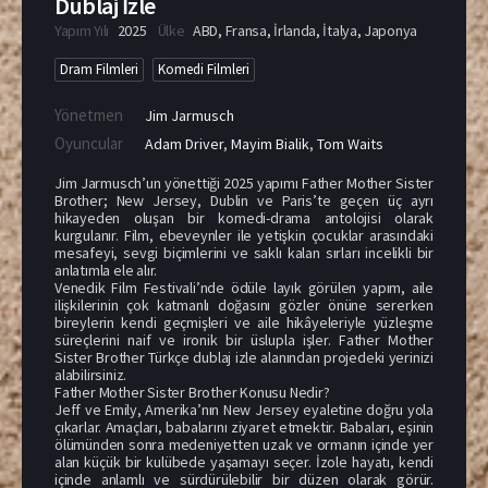
Dublaj İzle
Yapım Yılı
2025
Ülke
ABD
,
Fransa
,
İrlanda
,
İtalya
,
Japonya
Dram Filmleri
Komedi Filmleri
Yönetmen
Jim Jarmusch
Oyuncular
Adam Driver
,
Mayim Bialik
,
Tom Waits
Jim Jarmusch’un yönettiği 2025 yapımı Father Mother Sister
Brother; New Jersey, Dublin ve Paris’te geçen üç ayrı
hikayeden oluşan bir komedi-drama antolojisi olarak
kurgulanır. Film, ebeveynler ile yetişkin çocuklar arasındaki
mesafeyi, sevgi biçimlerini ve saklı kalan sırları incelikli bir
anlatımla ele alır.
Venedik Film Festivali’nde ödüle layık görülen yapım, aile
ilişkilerinin çok katmanlı doğasını gözler önüne sererken
bireylerin kendi geçmişleri ve aile hikâyeleriyle yüzleşme
süreçlerini naif ve ironik bir üslupla işler. Father Mother
Sister Brother Türkçe dublaj izle alanından projedeki yerinizi
alabilirsiniz.
Father Mother Sister Brother Konusu Nedir?
Jeff ve Emily, Amerika’nın New Jersey eyaletine doğru yola
çıkarlar. Amaçları, babalarını ziyaret etmektir. Babaları, eşinin
ölümünden sonra medeniyetten uzak ve ormanın içinde yer
alan küçük bir kulübede yaşamayı seçer. İzole hayatı, kendi
içinde anlamlı ve sürdürülebilir bir düzen olarak görür.