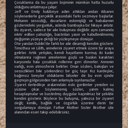
Çocuklarına da bu yaşam biçiminin mümkün hatta huzurlu
olduğunu anlatmaya çalışır.
Jeff ve Emily kulübeye adım attıkları andan itibaren
söylenenlerle gerçeklik arasındaki farkı sezmeye başlarlar.
Mekanın sessizliği, duvarların eskimişliği ve babalarının
gözlerindeki yorgunluk, aslında bambaşka bir hikaye anlatır.
Bu ziyaret, sadece bir aile buluşması değildir. aynı zamanda
inkAr edilen yalnızlığın, bastırılan yasın ve kabullenilmemiş
değişimin yüzeye çıktığı bir yüzleşmeye dönüşür.
Öte yandan Dublin’de farklı bir aile dinamiği kendini gösterir.
Timothea ve Lilith, annelerini ziyaret etmek üzere bir araya
gelirler. Artık yetişkin, kendi hayatlarını kurmuş iki kadın
olmalarına rağmen annelerinin güçlü ve baskın karakteri
karşısında hala çocukluk rollerine geri dönerler. Annenin
varlığı, evin atmosferini belirler. Onun sözleri, bakışları ve
sessizlikleri bile yönlendirici bir güç taşır. Kız kardeşler,
bağımsız bireyler olduklarını bilseler de bu evin içinde
geçmişin gölgesinden tam anlamıyla sıyrılamazlar.
Ziyaret ilerledikçe aralarındaki eski gerilimler yeniden su
yüzüne çıkar. Söylenmemiş sözler, yarım kalmış
hesaplaşmalar ve bastırılmış duygular kaçınılmaz bir şekilde
kendini gösterir. Böylece bu buluşma, yalnızca bir ziyaret
değil; kimlik, bağlılık ve özgürlük üzerine derin bir
sorgulamaya dönüşür. Father Mother Sister Brother izle
alanından eseri takip edebilirsiniz.