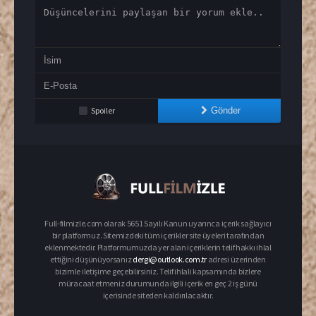
Spoiler
Gönder
Full-filmizle.com olarak 5651 Sayılı Kanun uyarınca içerik sağlayıcı
bir platformuz. Sitemizdeki tüm içerikler site üyeleri tarafından
eklenmektedir. Platformumuzda yer alan içeriklerin telif hakkı ihlal
ettiğini düşünüyorsanız
dergi@outlook.com.tr
adresi üzerinden
bizimle iletişime geçebilirsiniz. Telif ihlali kapsamında bizlere
müracaat etmeniz durumunda ilgili içerik en geç 2 iş günü
içerisinde siteden kaldırılacaktır.