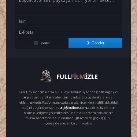
Spoiler
Gönder
Full-filmizle.com olarak 5651 Sayılı Kanun uyarınca içerik sağlayıcı
bir platformuz. Sitemizdeki tüm içerikler site üyeleri tarafından
eklenmektedir. Platformumuzda yer alan içeriklerin telif hakkı ihlal
ettiğini düşünüyorsanız
dergi@outlook.com.tr
adresi üzerinden
bizimle iletişime geçebilirsiniz. Telif ihlali kapsamında bizlere
müracaat etmeniz durumunda ilgili içerik en geç 2 iş günü
içerisinde siteden kaldırılacaktır.