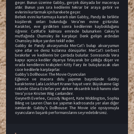
geçer. Bunun üzerine Gabby, gerçek dünyada bir maceraya
atılır. Bunun yanı sıra kedilerini tekrar bir araya getirir ve
evlerini kurtarmak için harekete geçer.
Bebek evini kurtarmaya kararlı olan Gabby, Pandy ile birlikte
küçülerek onları bulunduğu Vera’nın evine götürülür.
Karakter, eve girdikten sonra kedilerinin kaybolduğunu
öğrenir. CatRat’e kalması emrinde bulunurken Cakey’in
mutfağında Chumsley ile karşılaşır. Denk gelişin ardından
Chumsley ikiliye yardım teklif eder.
Gabby ile Pandy akvaryumda MerCat’ı bulup akvaryumun
içine atlar ve deniz kızlarına dönüşürler. MerCat’ı serbest
bırakırlar ve kedilerini bir çantada bulurlar. Sonrasında Vera
kapıyı açınca kediler dışarıya fırlayarak bir çalılığa düşer ve
orada kendilerini kraliçeleri Kitty Fairy ile buluşturacak olan
cüce kedilerle karşılaşırlar.
Gabby’s Dollhouse: The Movie Oyuncuları
Eğlence ve macera dolu yapımın başrolünde Gabby
karakterine Laila Lockhart Kraner hayat verir. Büyükanne Gigi
rolünde Gloria Estefan yer alırken eksantrik kedi hanımı olan
Vera’yı ise Kristen Wiig canlandırır.
Gwyneth Everlee, Cassidy Nugent, Kate Widdington, Sophia
Biling ve Lauren Chan ise yapımın kadrosunda yer alan diğer
isimlerdir. Gabby’s Dollhouse: The Movie izle opsiyonuyla
oyuncuların başarılı performanslarını seyredebilirsiniz.