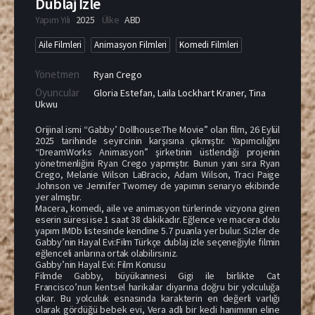
Dublaj İzle
Yapım Yılı
2025
Ülke
ABD
Aile Filmleri
Animasyon Filmleri
Komedi Filmleri
Yönetmen
Ryan Crego
Oyuncular
Gloria Estefan
,
Laila Lockhart Kraner
,
Tina
Ukwu
Orijinal ismi “Gabby’ Dollhouse:The Movie” olan film, 26 Eylül
2025 tarihinde seyircinin karşısına çıkmıştır. Yapımcılığını
“DreamWorks Animasyon” şirketinin üstlendiği projenin
yönetmenliğini Ryan Crego yapmıştır. Bunun yanı sıra Ryan
Crego, Melanie Wilson LaBracio, Adam Wilson, Traci Paige
Johnson ve Jennifer Twomey de yapımın senaryo ekibinde
yer almıştır.
Macera, komedi, aile ve animasyon türlerinde vizyona giren
eserin süresi ise 1 saat 38 dakikadır. Eğlence ve macera dolu
yapım IMDb listesinde kendine 5.7 puanla yer bulur. Sizler de
Gabby’nin Hayal Evi:Film Türkçe dublaj izle seçeneğiyle filmin
eğlenceli anlarına ortak olabilirsiniz.
Gabby’nin Hayal Evi: Film Konusu
Filmde Gabby, büyükannesi Gigi ile birlikte Cat
Francisco’nun kentsel harikalar diyarına doğru bir yolculuğa
çıkar. Bu yolculuk esnasında karakterin en değerli varlığı
olarak gördüğü bebek evi, Vera adlı bir kedi hanımının eline