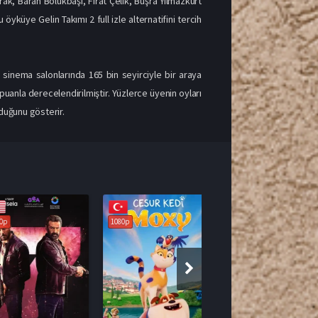
ak, Baran Bölükbaşı, Fırat Çelik, Büşra Yılmazkurt
 öyküye Gelin Takımı 2 full izle alternatifini tercih
 sinema salonlarında 165 bin seyirciyle bir araya
uanla derecelendirilmiştir. Yüzlerce üyenin oyları
rduğunu gösterir.
1080p