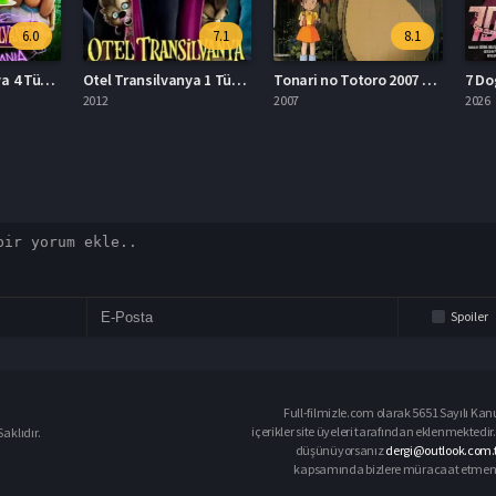
6.0
7.1
8.1
Otel Transilvanya 4 Türkçe Dublaj Full İzle
Otel Transilvanya 1 Türkçe Dublaj Full İzle
Tonari no Totoro 2007 Full İzle
7 Dogs 
2012
2007
2026
Spoiler
Full-filmizle.com olarak 5651 Sayılı Kan
içerikler site üyeleri tarafından eklenmektedir.
aklıdır.
düşünüyorsanız
dergi@outlook.com.t
kapsamında bizlere müracaat etmeniz d