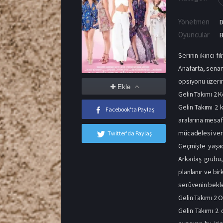
Yönetmen
D
Oyuncular
B
Serinin ikinci f
Anafarta, senary
opsiyonu üzerind
Ekle
Gelin Takımı 2 
Gelin Takımı 2 
Facebook'ta Paylaş
aralarına mesaf
mücadelesi veri
Twitter'da Paylaş
Geçmişte yaşadı
Arkadaş grubu, 
planlanır ve bi
serüvenin bekle
Gelin Takımı 2 
Gelin Takımı 2 