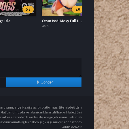
5.9
7.0
İzle
Cesur Kedi Moxy Full HD İzle
2026
Gönder
un uyarınca içerik sağlayıcı bir platformuz. Sitemizdeki tüm
 Platformumuzda yer alan içeriklerin telif hakkı ihlal ettiğini
r
adresi üzerinden bizimle iletişime geçebilirsiniz. Telif ihlali
urumunda ilgili içerik en geç 2 iş günü içerisinde siteden
kaldırılacaktır.