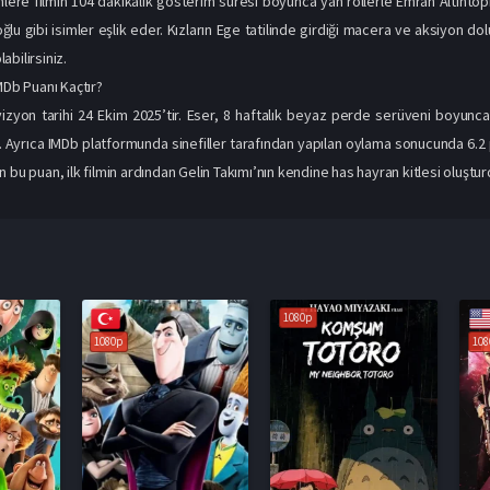
lere filmin 104 dakikalık gösterim süresi boyunca yan rollerle Emrah Altıntopr
ğlu gibi isimler eşlik eder. Kızların Ege tatilinde girdiği macera ve aksiyon dolu
bilirsiniz.
MDb Puanı Kaçtır?
vizyon tarihi 24 Ekim 2025’tir. Eser, 8 haftalık beyaz perde serüveni boyunca
. Ayrıca IMDb platformunda sinefiller tarafından yapılan oylama sonucunda 6.2 p
 bu puan, ilk filmin ardından Gelin Takımı’nın kendine has hayran kitlesi oluştu
1080p
1080p
1080p