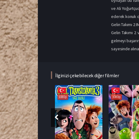
oynayan bu isim
ve Ali Yoğurtçuo
ederek konuk ola
Gelin Takımı 2 I
Gelin Takımı 2 
gelmeyi başarır
sayesinde alınan
İlginizi çekebilecek diğer filmler
1080p
1080p
1080p