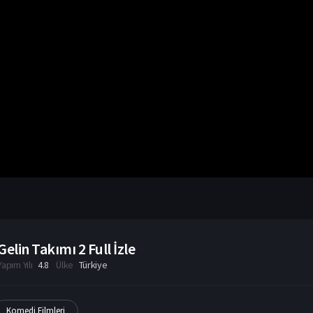
Gelin Takımı 2 Full İzle
Yapım Yılı
4.8
Ülke
Türkiye
Komedi Filmleri