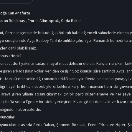
oğa Can Anafarta
aran Bölükbaşı
,
Emrah Altıntoprak
,
Seda Bakan
ilmi, Berrin’in içerisinde bulunduğu kötü ruh halini eğlenceli sahnelerle ekrana
o süreçlerinde Ayşe Balıbey Tanıl ile birlikte çalışmıştır. Romantik komedi türün
en dahil olabilirsiniz.
Konusu Nedir?
konusu, dört yakın arkadaşın hayat mücadelesini ele alır. Karşılarına çıkan far
e giren arkadaşların yolları yeniden kesişir. Söz konusu süre zarfında Ayça, a
r. Uzun süredir beklediği romantik teklifi alamayan Deniz ise inancını yavaş y
ğı hayal kırıklıkları sebebiyle erkeklere karşı hem inancını hem de güvenini 
araya giren yılların acısını çıkarmak için bir parti düzenlemeye ve her şeye
rkaç hafta sonra Ege’de bir otele yerleşirler. Kızlar gözlerden uzak ve huzur do
diğinden habersizlerdir.
Oyuncuları
oyuncuları arasında Seda Bakan, Şebnem Bozoklu, Ecem Erkek ve Nilperi Şahin