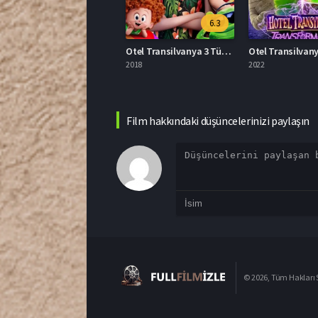
6.8
6.3
The Christophers Türkçe Dublaj İzle
Otel Transilvanya 3 Türkçe Dublaj Full İzle
026
2018
2022
Film hakkındaki düşüncelerinizi paylaşın
© 2026, Tüm Hakları S