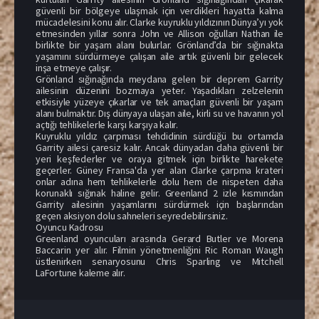
güvenli bir bölgeye ulaşmak için verdikleri hayatta kalma
mücadelesini konu alır. Clarke kuyruklu yıldızının Dünya’yı yok
etmesinden yıllar sonra John ve Allison oğulları Nathan ile
birlikte bir yaşam alanı bulurlar. Grönland’da bir sığınakta
yaşamını sürdürmeye çalışan aile artık güvenli bir gelecek
inşa etmeye çalışır.
Grönland sığınağında meydana gelen bir deprem Garrity
ailesinin düzenini bozmaya yeter. Yaşadıkları zelzelenin
etkisiyle yüzeye çıkarlar ve tek amaçları güvenli bir yaşam
alanı bulmaktır. Dış dünyaya ulaşan aile, kirli su ve havanın yol
açtığı tehlikelerle karşı karşıya kalır.
Kuyruklu yıldız çarpması tehdidinin sürdüğü bu ortamda
Garrity ailesi çaresiz kalır. Ancak dünyadan daha güvenli bir
yeri keşfederler ve oraya gitmek için birlikte harekete
geçerler. Güney Fransa'da yer alan Clarke çarpma krateri
onlar adına hem tehlikelerle dolu hem de nispeten daha
korunaklı sığınak haline gelir. Greenland 2 izle kısmından
Garrity ailesinin yaşamlarını sürdürmek için başlarından
geçen aksiyon dolu sahneleri seyredebilirsiniz.
Oyuncu Kadrosu
Greenland oyuncuları arasında Gerard Butler ve Morena
Baccarin yer alır. Filmin yönetmenliğini Ric Roman Waugh
üstlenirken senaryosunu Chris Sparling ve Mitchell
LaFortune kaleme alır.