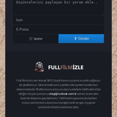
Spoiler
Gönder
Full-filmizle.com olarak 5651 Sayılı Kanun uyarınca içerik sağlayıcı
bir platformuz. Sitemizdeki tüm içerikler site üyeleri tarafından
eklenmektedir. Platformumuzda yer alan içeriklerin telif hakkı ihlal
ettiğini düşünüyorsanız
dergi@outlook.com.tr
adresi üzerinden
bizimle iletişime geçebilirsiniz. Telif ihlali kapsamında bizlere
müracaat etmeniz durumunda ilgili içerik en geç 2 iş günü
içerisinde siteden kaldırılacaktır.