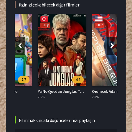
İlginizi çekebilecek diğer filmler
1080p
1080p
108
.7
4.9
Ya No Quedan Junglas Türkçe Dublaj İzle
Örümcek Adam: Yepyeni Bir Gün Türkçe Dublaj İzle
2026
2026
2026
Film hakkındaki düşüncelerinizi paylaşın