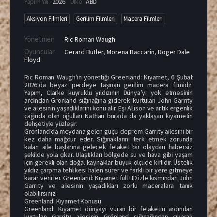
Yapım Yılı
2026
Ülke
ABD
Aksiyon Filmleri
Gerilim Filmleri
Macera Filmleri
Yönetmen
Ric Roman Waugh
Oyuncular
Gerard Butler
,
Morena Baccarin
,
Roger Dale
Floyd
Ric Roman Waugh'ın yönettiği Greenland: Kıyamet, 6 Şubat
2026'da beyaz perdeye taşınan gerilim macera filmidir.
Yapım, Clarke kuyruklu yıldızının Dünya’yı yok etmesinin
ardından Grönland sığınağına giderek kurtulan John Garrity
ve ailesinin yaşadıklarını konu alır. Eşi Allison ve artık ergenlik
çağında olan oğulları Nathan burada da yaklaşan kıyametin
dehşetiyle yüzleşir.
Grönland'da meydana gelen güçlü deprem Garrity ailesini bir
kez daha mağdur eder. Sığınaklarını terk etmek zorunda
kalan aile başlarına gelecek felaket bir olaydan habersiz
şekilde yola çıkar. Ulaştıkları bölgede su ve hava gibi yaşam
için gerekli olan doğal kaynaklar büyük ölçüde kirlidir. Üstelik
yıldız çarpma tehlikesi halen sürer ve farklı bir yere gitmeye
karar verirler. Greenland: Kıyamet full HD izle kısmından John
Garrity ve ailesinin yaşadıkları zorlu maceralara tanık
olabilirsiniz.
Greenland: Kıyamet Konusu
Greenland: Kıyamet dünyayı vuran bir felaketin ardından
kurtulan Garrity ailesinin Grönland sığınağından çıkarak