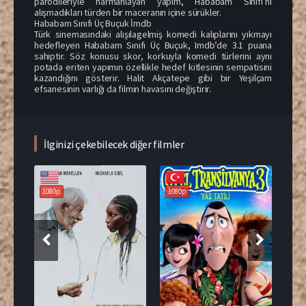
parodileriyle harmanlayan yapım, Hababam Sınıfı’nı
alışmadıkları türden bir maceranın içine sürükler.
Hababam Sınıfı Üç Buçuk İmdb
Türk sinemasındaki alışılagelmiş komedi kalıplarını yıkmayı
hedefleyen Hababam Sınıfı Üç Buçuk, Imdb’de 3.1 puana
sahiptir. Söz konusu skor, korkuyla komedi türlerini aynı
potada eriten yapımın özellikle hedef kitlesinin sempatisini
kazandığını gösterir. Halit Akçatepe gibi bir Yeşilçam
efsanesinin varlığı da filmin havasını değiştirir.
İlginizi çekebilecek diğer filmler
1080p
1080p
108