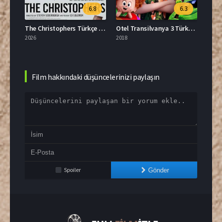
.8
6.8
6.3
Önce Bayanlar Film Full HD İzle
The Christophers Türkçe Dublaj İzle
Otel Transilvanya 3 Türkçe Dublaj Full İzle
2026
2018
2022
Film hakkındaki düşüncelerinizi paylaşın
Spoiler
Gönder