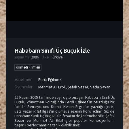
Hababam Sınıfı Üç Buçuk İzle
Yapım Yılı
2006
Ülke
Türkiye
Komedi Filmleri
Yönetmen
Ferdi Eğilmez
Oyuncular
Mehmet Ali Erbil
,
Şafak Sezer
,
Seda Sayan
25 Kasım 2005 tarihinde seyirciyle buluşan Hababam Sınıfı Üç
Buçuk, yönetmen koltuğunda Ferdi Eğilmez’in oturduğu bir
filmdir. Senaryosunu Kemal Kenan Ergen’in yazdığı içerik,
usta yazar Rıfat Ilgaz’ın ölümsüz eserini konu edinir. Siz de
Hababam Sınıfı Üç Buçuk izle fırsatını değerlendirebilir, Şafak
Sezer ve Mehmet Ali Erbil gibi popüler komedyenlerin
başarılı performansına tanık olabilirsiniz.