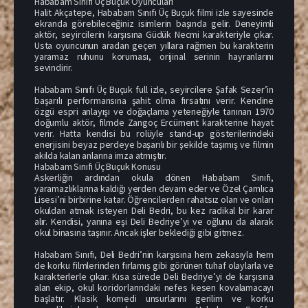
Hababam Sınıfı Üç Buçuk Oyuncuları
Halit Akçatepe, Hababam Sınıfı Üç Buçuk filmi izle sayesinde
ekranda görebileceğiniz isimlerin başında gelir. Deneyimli
aktör, seyircilerin karşısına Güdük Necmi karakteriyle çıkar.
Usta oyuncunun aradan geçen yıllara rağmen bu karakterin
yaramaz ruhunu koruması, orijinal serinin hayranlarını
sevindirir.
Hababam Sınıfı Üç Buçuk full izle, seyircilere Şafak Sezer’in
başarılı performansına şahit olma fırsatını verir. Kendine
özgü espri anlayışı ve doğaçlama yeteneğiyle tanınan 1970
doğumlu aktör, filmde Zangoç Ercüment karakterine hayat
verir. Hatta kendisi bu rolüyle stand-up gösterilerindeki
enerjisini beyaz perdeye başarılı bir şekilde taşımış ve filmin
akılda kalan anlarına imza atmıştır.
Hababam Sınıfı Üç Buçuk Konusu
Askerliğin ardından okula dönen Hababam Sınıfı,
yaramazlıklarına kaldığı yerden devam eder ve Özel Çamlıca
Lisesi’ni birbirine katar. Öğrencilerden rahatsız olan ve onları
okuldan atmak isteyen Deli Bedri, bu kez radikal bir karar
alır. Kendisi, yanına eşi Deli Bedriye’yi ve oğlunu da alarak
okul binasına taşınır. Ancak işler beklediği gibi gitmez.
Hababam Sınıfı, Deli Bedri’nin karşısına hem zekasıyla hem
de korku filmlerinden fırlamış gibi görünen tuhaf olaylarla ve
karakterlerle çıkar. Kısa sürede Deli Bedriye’yi de karşısına
alan ekip, okul koridorlarındaki nefes kesen kovalamacayı
başlatır. Klasik komedi unsurlarını gerilim ve korku