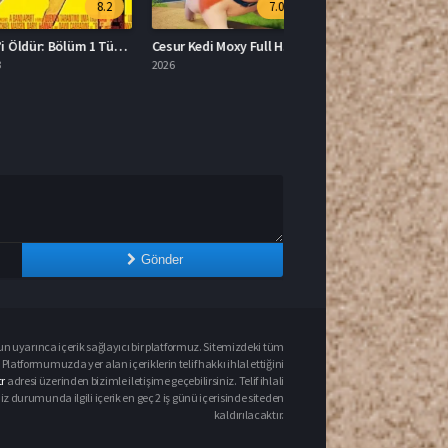
8.2
7.0
Bill’i Öldür: Bölüm 1 Türkçe Dublaj İzle
Cesur Kedi Moxy Full HD İzle
2026
Gönder
un uyarınca içerik sağlayıcı bir platformuz. Sitemizdeki tüm
 Platformumuzda yer alan içeriklerin telif hakkı ihlal ettiğini
r
adresi üzerinden bizimle iletişime geçebilirsiniz. Telif ihlali
urumunda ilgili içerik en geç 2 iş günü içerisinde siteden
kaldırılacaktır.