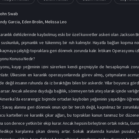
John Swab
ndy Garcia
,
Eden Brolin
,
Melissa Leo
karanlık dehlizlerinde kaybolmuş eski bir özel kuvvetler askeri olan Jackson Br
 suskunluk, pişmanlık ve tükenmiş bir ruh kalmıştır. Hayatla bağları kopma no
r kaçmaya çalıştığı topraklara geri dönmek zorunda kalır. İntikam Operasyonu izl
yonu Konusu Nedir?
yonu, kayıp yeğeninin izini sürerken kendi geçmişiyle de hesaplaşmak zorun
latır. Ülkesinin en karanlık operasyonlarında görev almış, çatışmaların acım
e değil insanın ruhunda da iz bıraktığını bilen bir askerdir. Yıllar boyunca gör
sarsar. Ancak ailesine duyduğu bağlılık, sönmeyen tek ateş olarak içinde varlığın
merika’da esrarengiz biçimde ortadan kaybolan yeğeninin yaşadığını öğrenir 
. Savaş alanına geri dönmek onun için bir tercih değil, kaçınılmaz bir zorunlul
ucu kartelleri ve karanlık çıkar ağları, bu toprakları kanun tanımaz bir düz
a son derece yetkin bir ekip kurar. Ancak hepsini birleştiren ortak nokta, Gunn
ledikçe karşılarına çıkan direniş artar. Sokak aralarında kurulan pusular,