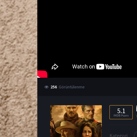
256
Görüntülenme
5.1
IMDB Puanı
Kategori