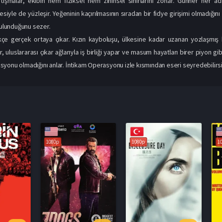
tışmalar, ekibin hem fiziksel hem zihinsel sınırlarını zorlar. Gunner her 
esiyle de yüzleşir. Yeğeninin kaçırılmasının sıradan bir fidye girişimi olmadığı
 bulunduğunu sezer.
ikçe gerçek ortaya çıkar. Kızın kayboluşu, ülkesine kadar uzanan yozlaşmış 
r, uluslararası çıkar ağlarıyla iş birliği yapar ve masum hayatları birer piyon gi
yonu olmadığını anlar. İntikam Operasyonu izle kısmından eseri seyredebilirsi
1080p
1080p
1080p