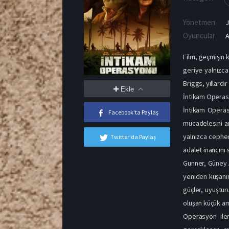
Yönetmen
Oyuncular
A
Film, geçmişin 
geriye yalnızca
Briggs, yıllardı
Ekle
İntikam Operas
İntikam Operas
Facebook'ta Paylaş
mücadelesini an
yalnızca cephed
Twitter'da Paylaş
adalet inancını 
Gunner, Güney A
yeniden kuşanır
güçler, uyuştur
oluşan küçük am
Operasyon iler