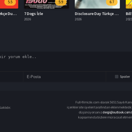
5.5
5.9
6.7
Derin Kabus Türkçe Dublaj İzle
7 Dogs İzle
Disclosure Day Türkçe Dublaj İzle
2026
2026
2023
Spoiler
Full-filmizle.com olarak 5651 Sayılı Kan
içerikler site üyeleri tarafından eklenmektedir.
aklıdır.
düşünüyorsanız
dergi@outlook.com.t
kapsamında bizlere müracaat etmeniz d