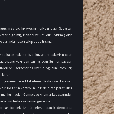
iggs’in sarsıcı hikayesini merkezine alır. Savaştan
ktasına gelmiş, inancını ve umudunu yitirmiş olan
e alanından eseri takip edebilirsiniz.
da kalan eski bir özel kuvvetler askerinin çetin
asız yüzünü yakından tanımış olan Gunner, savaşın
dükleri onu sertleştirir. Güven duygusunu törpüler,
ı korur.
öğrenmez tereddüt etmez. Silahını ve disiplinini
uktur. Bölgenin kontrolünü elinde tutan paramiliter
ene mahkum eder. Gunner, eski tim arkadaşlarından
er’a duydukları sarsılmaz güvendir.
 orman içindeki iz sürmeler, karanlık depolarda