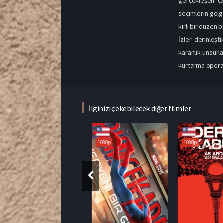
gerçekleşen ça
seçimlerin gölg
kirli bir düzen
İzler derinleşt
karanlık unsurla
kurtarma operas
İlginizi çekebilecek diğer filmler
1080p
1080p
1080p