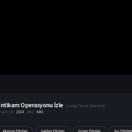
İntikam Operasyonu İzle
(
Long Gone Heroes
)
Yapım Yılı
2024
Ülke
ABD
Aksiyon Filmleri
Gerilim Filmleri
Gizem Filmleri
Suç Filmler