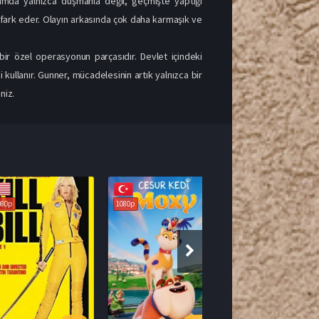
adımda yalnızca düşmanla değil, geçmişte yaptığı
nı fark eder. Olayın arkasında çok daha karmaşık ve
bir özel operasyonun parçasıdır. Devlet içindeki
bi kullanır. Gunner, mücadelesinin artık yalnızca bir
niz.
1080p