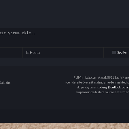
Spoiler
Full-filmizle.com olarak 5651 Sayılı Kan
içerikler site üyeleri tarafından eklenmektedir.
aklıdır.
düşünüyorsanız
dergi@outlook.com.t
kapsamında bizlere müracaat etmeniz d