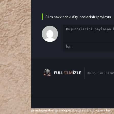
Film hakkındaki düşüncelerinizi paylaşın
© 2026, Tüm Hakları S
grandoperabet
grandoperabet giriş
grand opera bet