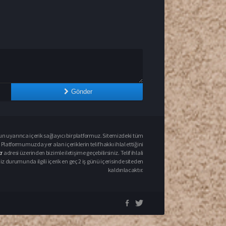
Gönder
un uyarınca içerik sağlayıcı bir platformuz. Sitemizdeki tüm
 Platformumuzda yer alan içeriklerin telif hakkı ihlal ettiğini
r
adresi üzerinden bizimle iletişime geçebilirsiniz. Telif ihlali
urumunda ilgili içerik en geç 2 iş günü içerisinde siteden
kaldırılacaktır.