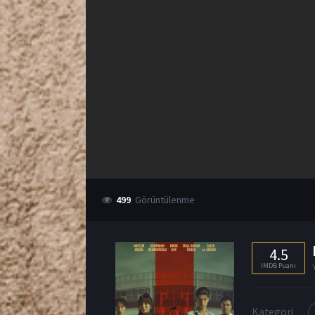
499
Görüntülenme
4.5
IMDB Puanı
Kategori