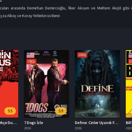
u
cuları arasında Demirhan Demircioğlu, İlker Aksum ve Meltem Akçöl gibi is
eyza Alkoç ve Koray Yeltekin üstlenir.
1080p
1080p
1080p
5.5
5.9
Derin Kabus Türkçe Dublaj İzle
7 Dogs İzle
Define: Cinler Uyandı Full İzle
2026
2026
2023