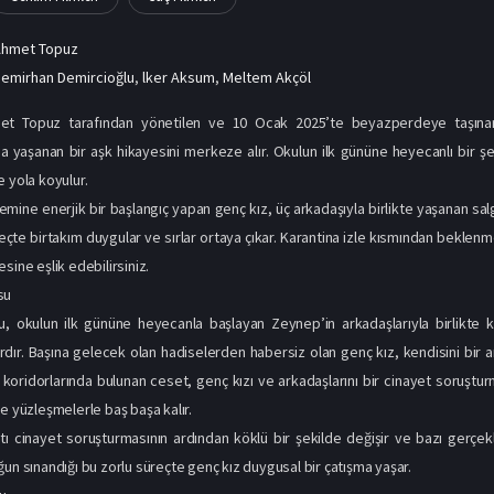
Ahmet Topuz
emirhan Demircioğlu
,
lker Aksum
,
Meltem Akçöl
et Topuz tarafından yönetilen ve 10 Ocak 2025’te beyazperdeye taşınan b
a yaşanan bir aşk hikayesini merkeze alır. Okulun ilk gününe heyecanlı bir 
e yola koyulur.
emine enerjik bir başlangıç yapan genç kız, üç arkadaşıyla birlikte yaşanan salg
eçte birtakım duygular ve sırlar ortaya çıkar. Karantina izle kısmından beklenme
sine eşlik edebilirsiniz.
su
u, okulun ilk gününe heyecanla başlayan Zeynep’in arkadaşlarıyla birlikte 
rdır. Başına gelecek olan hadiselerden habersiz olan genç kız, kendisini bir an
 koridorlarında bulunan ceset, genç kızı ve arkadaşlarını bir cinayet soruştu
ve yüzleşmelerle baş başa kalır.
ı cinayet soruşturmasının ardından köklü bir şekilde değişir ve bazı gerçek
ğun sınandığı bu zorlu süreçte genç kız duygusal bir çatışma yaşar.