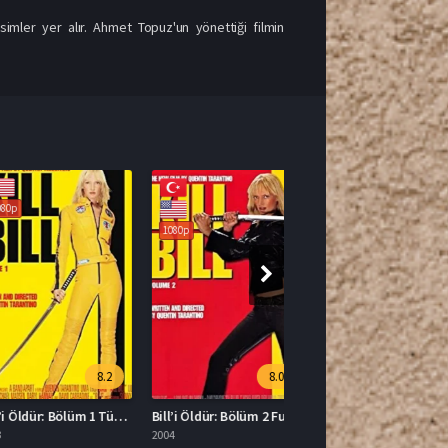
imler yer alır. Ahmet Topuz'un yönettiği filmin
1080p
8.2
8.0
Bill’i Öldür: Bölüm 1 Türkçe Dublaj İzle
Bill’i Öldür: Bölüm 2 Full HD İzle
2004