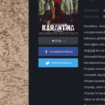
Yönetmen
Oyuncular
D
Karantina, Ahm
soruşturmasınd
habersiz şekild
Ekle
Yeni eğitim dön
değiştiği bu sür
Facebook'ta Paylaş
dokunaklı hikaye
Karantina Konu
Twitter'da Paylaş
Projenin konus
romantik olayla
Okulun karanlık
Zeynep, sırlar 
Zeynep’in hayat
Aşkın ve dostlu