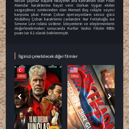
Necati Şaşmaz başarılı hikayenin ana kahramanı olan Polat
Alemdar karakterine hayat verir. Gürkan Uygun ekibin
vazgeçilmez isimlerinden olan Memati Baş rolüyle seyirci
karşısına çıkar. Kenan Çoban operasyonların sessiz gücü
Abdülhey Çoban karakterini canlandırır. Nur Fettahoğlu ise
Simone Levi rolünü üstlenir. İzleyenlerin ve eleştirmenlerin
değerlendirmeleri sonucunda Kurtlar Vadisi: Filistin IMDb
puanı ise 6.1 olarak belirlenmiştir.
İlginizi çekebilecek diğer filmler
1080p
1080p
108