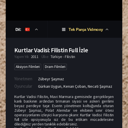
Dil:
Tek Parça Vidmoxy
Kurtlar Vadisi: Filistin Full İzle
Yapım Yılı
2011
Ülke
Türkiye - Filistin
Aksiyon Filmleri
Dram Filmleri
Yönetmen
Zübeyr Şaşmaz
Oyuncular
Gürkan Uygun
,
Kenan Çoban
,
Necati Şaşmaz
Kurtlar Vadisi Filistin, Mavi Marmara gemisinde gerçekleşen
kanlı baskının ardından tırmanan siyasi ve askeri gerilimi
beyaz perdeye taşır. Eserin yönetmen koltuğunda oturan
Zübeyr Şaşmaz, Polat Alemdar ve ekibinin sınır ötesi
operasyonlarını izleyici karşısına çıkarır. Kurtlar Vadisi: Filistin
full izle opsiyonuyla siz de bu intikam mücadelesine
dilediğiniz yerden tanıklık edebilirsiniz.