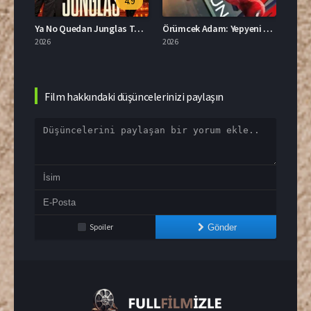
.7
4.9
Ya No Quedan Junglas Türkçe Dublaj İzle
Örümcek Adam: Yepyeni Bir Gün Türkçe Dublaj İzle
2026
2026
2026
Film hakkındaki düşüncelerinizi paylaşın
Spoiler
Gönder