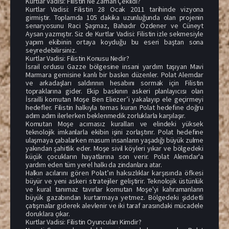
Kurtlar Vadisi: Filistin Ne Zaman Çekildi?
Kurtlar Vadisi: Filistin 28 Ocak 2011 tarihinde vizyona
girmiştir. Toplamda 105 dakika uzunluğunda olan projenin
senaryosunu Raci Şaşmaz, Bahadır Özdener ve Cüneyt
Aysan yazmıştır. Siz de Kurtlar Vadisi: Filistin izle sekmesiyle
yapım ekibinin ortaya koyduğu bu eseri baştan sona
seyredebilirsiniz.
Kurtlar Vadisi: Filistin Konusu Nedir?
İsrail ordusu Gazze bölgesine insani yardım taşıyan Mavi
Marmara gemisine kanlı bir baskın düzenler. Polat Alemdar
ve arkadaşları saldırının hesabını sormak için Filistin
topraklarına gider. Ekip baskının askeri planlayıcısı olan
İsrailli komutan Moşe Ben Eliezer’i yakalayıp ele geçirmeyi
hedefler. Filistin halkıyla temas kuran Polat hedefine doğru
adım adım ilerlerken beklenmedik zorluklarla karşılaşır.
Komutan Moşe acımasız kuralları ve elindeki yüksek
teknolojik imkanlarla ekibin işini zorlaştırır. Polat hedefine
ulaşmaya çabalarken masum insanların yaşadığı büyük zulme
yakından şahitlik eder. Moşe sivil köyleri yıkar ve bölgedeki
küçük çocukların hayatlarına son verir. Polat Alemdar'a
yardım eden tüm yerel halkı da zindanlara atar.
Halkın acılarını gören Polat’ın haksızlıklar karşısında öfkesi
büyür ve yeni askeri stratejiler geliştirir. Teknolojik üstünlük
ve kural tanımaz tavırlar komutan Moşe'yi kahramanların
büyük gazabından kurtarmaya yetmez. Bölgedeki şiddetli
çatışmalar giderek alevlenir ve iki taraf arasındaki mücadele
doruklara çıkar.
Kurtlar Vadisi: Filistin Oyuncuları Kimdir?