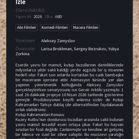
İzle
(
Geroi Arktiki
)
Yapım Yılı
2026
Ülke
ABD
Aile Filmleri
Komedi Filmleri
Macera Filmleri
Yönetmen
Aleksey Zamyslov
Oyuncular
Larisa Brokhman
,
Sergey Bezrukov
,
Yuliya
Zorkina
Eserde yavru bir mamut, kutup buzullarının derinliklerinde
milyonlarca yıldır saklı kaldığı yerde açgözlü bir iş insanının
hedefi olur. Fakat son anlarda kurtarılan bu canlı bambaşka
bir maceranın içerisine atılır. Animasyon türünde yer alan
yapımın yönetmenlik koltuğunda Aleksey Zamyslov
gerçekleştirirken senaryosunu ise Geroir Arktiki yazmıştır. 1
saat 26 dakikalık projeye 10 Nisan 2026 tarihinde gösterime
girmiştir. Prodüksiyonun keyifli anlarına sizler de Kutup
Kahramanları Türkçe dublaj izle alternatifinden faydalanarak
ortak olabilirsiniz.
Kutup Kahramanları Konusu
Kuzey Kutbu’nun dondurucu buzulları arasında saklı bulunan
yavru mamut tesadüf eseri ortaya çıkar. Fakat bu hayvan
sıradan bir fosil değildir. Canlanmıştır ve kendine ait gelişmiş
bir bilince ve özel bir zihne sahiptir. Bu mucizevi yaratığın