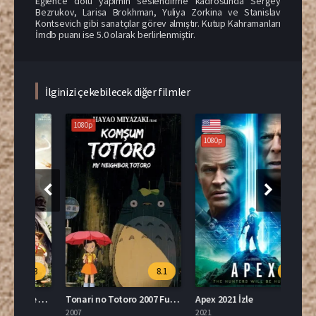
Eğlence dolu yapımın seslendirme kadrosunda Sergey
Bezrukov, Larisa Brokhman, Yuliya Zorkina ve Stanislav
Kontsevich gibi sanatçılar görev almıştır. Kutup Kahramanları
İmdb puanı ise 5.0 olarak berlirlenmiştir.
İlginizi çekebilecek diğer filmler
1080p
1080p
108
.3
8.1
3.0
The Magic Faraway Tree Türkçe Dublaj İzle
Tonari no Totoro 2007 Full İzle
Apex 2021 İzle
2007
2021
2026