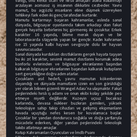
varlığı, onu kendi ticari ve hırslı amaçları adına kullanmayı
arzulayan acımasız iş insanının dikkatini cezbeder. Yavru
mamut, bu açgözlü insanların eline düşmek üzereyken
tehlikeyi fark eden iki genç tarafından kurtarılır.
Mamutu kurtarmayı başaran kahramanlar, aslında sanal
dünyada, bilgisayar oyunlarında takım arkadaşı olan fakat
gerçek hayatta birbirlerini hiç görmemiş iki çocuktur. Erkek
karakter 16 yaşında, bilime merak duyan ve bir
laboratuvarda stajyerlik yapan bir gençtir. Kadın kahraman
ise 15 yaşında kalbi hayvan sevgisiyle dolu bir hayvan
savunucusudur.
Sanal dünyada kurdukları dostluklarını gerçek hayata taşıyan
bu iki zıt karakter, sevimli mamut dostlarını korumak adına
konforlu evlerinden ve bilgisayar ekranlarının başından
kalkarak bilgisayar ekranlarının başından kalkarak kutupların
sert gerçekliğine doğru adım atarlar.
Çocukların asıl hedefi, yavru mamutun kökenlerinin
dayandığı ve dünyada mamutların izinin en son görüldüğü
yer olarak bilinen gizemli Wrangel Adası’na ulaşmaktır. Fakat
peşlerindeki hırslı iş adamı ve onun ekibi kolay şekilde pes
etmeye niyetli değillerdir. Kuzeyin uçsuz bucaksız
karlarında, devasa nükleer buzkıran gemileri, yüksek
teknolojiye sahip takip cihazları ve gelişmiş ekipmanların
havada uçuştuğu nefes kesen bir kovalamaca başlar.
Çocuklar bir yandan dondurucu soğukla ve doğa şartlarıyla
mücadele ederken, diğer yandan peşlerindeki teknolojik
takibi atlatmayı amaçlar.
Kutup Kahramanları Oyuncuları ve İmdb Puanı