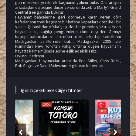
gün merakına yenilerek kaçmanın yolunu bulur. Onu arayan
arkadaşları da peşine düşer ve sonunda zebra Marty’i Grand
Central tren garında bulurlar.
Hayvanat bahçelerine geri dönmeye karar veren dört
kafadar son treni kaçırınca bir kafese kapatılarak tehlikeli bir
yolculuğa başlarlar. Afrika’ya giden bir gemide yolculuk eden
hayvanlar üç kağıtçı penguenlerin eline düşerler. Gemiyi
kaçırıp batırmalarının ardından dört arkadaş kendilerini
Madagaskar sahillerinde bulur. Madagaskar 2005 izle
kısmından New York’tan vahşi ortama düşen hayvanların
hayatta kalma mücadelesine eşlik edebilirsiniz.
Oyuncu Kadrosu
Madagaskar 1 oyuncuları arasında Ben Stiller, Chris Rock,
Bob Saget ve David Schwimmer gibi isimler yer alır.
İlginizi çekebilecek diğer filmler
1080p
1080p
108