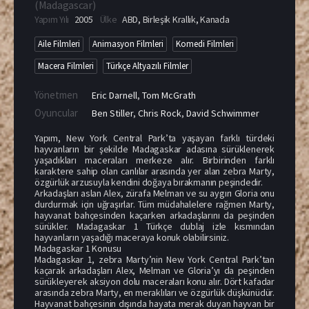
(
Madagascar
)
Yapım Yılı
2005
Ülke
ABD
,
Birleşik Krallık
,
Kanada
Aile Filmleri
Animasyon Filmleri
Komedi Filmleri
Macera Filmleri
Türkçe Altyazılı Filmler
Yönetmen
Eric Darnell
,
Tom McGrath
Oyuncular
Ben Stiller
,
Chris Rock
,
David Schwimmer
Yapım, New York Central Park’ta yaşayan farklı türdeki
hayvanların bir şekilde Madagaskar adasına sürüklenerek
yaşadıkları maceraları merkeze alır. Birbirinden farklı
karaktere sahip olan canlılar arasında yer alan zebra Marty,
özgürlük arzusuyla kendini doğaya bırakmanın peşindedir.
Arkadaşları aslan Alex, zürafa Melman ve su aygırı Gloria onu
durdurmak için uğraşırlar. Tüm müdahalelere rağmen Marty,
hayvanat bahçesinden kaçarken arkadaşlarını da peşinden
sürükler. Madagaskar 1 Türkçe dublaj izle kısmından
hayvanların yaşadığı maceraya konuk olabilirsiniz.
Madagaskar 1 Konusu
Madagaskar 1, zebra Marty’nin New York Central Park’tan
kaçarak arkadaşları Alex, Melman ve Gloria’yı da peşinden
sürükleyerek aksiyon dolu maceraları konu alır. Dört kafadar
arasında zebra Marty, en meraklıları ve özgürlük düşkünüdür.
Hayvanat bahçesinin dışında hayata merak duyan hayvan bir