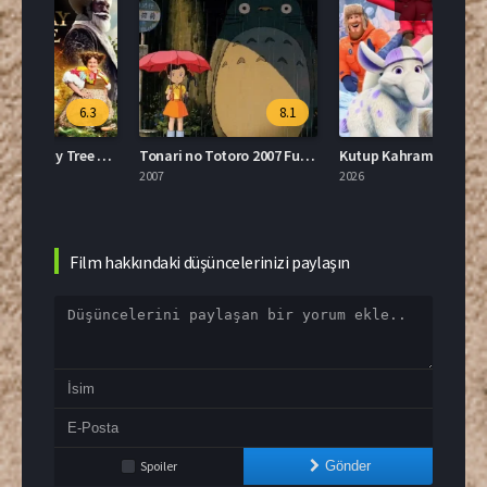
.3
8.1
5.5
The Magic Faraway Tree Türkçe Dublaj İzle
Tonari no Totoro 2007 Full İzle
Kutup Kahramanları Türkçe Dublaj İzle
Apex 
2007
2026
2021
Film hakkındaki düşüncelerinizi paylaşın
Spoiler
Gönder