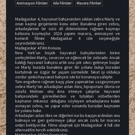
Animasyon Filmleri
Aile Filmleri
Macera Filmleri
Madagaskar 4, hayvanat bahçesinden sıkılan zebra Marty ve
onun kaçma girişimlerini konu eder. Bunalıma giren zebra,
arkadaşlarının bir sürü dil dökmelerine rağmen kaçmayı
kafasına koymuştur. 2024 yapımı macera, animasyon ve
komedi filmini Madagaskar 4 izle seçeneğiyle
seyredebilirsiniz.
Madagaskar 4 Film Konusu
New York’un büyük hayvanat bahçelerinden birine
yerleştirilen Marty, sevecen ve eğlenceli bir zebradır. Ancak
kaldığı hayvanat bahçesi artık ona çok sıkıcı gelmeye başlar
ve Marty burada bunalıma girer. Bir yolunu bulup buradan
kurtulmalı ve özgür bir yaşam sürmelidir. fakat işi oldukça
zordur çünkü hayvanat bahçesi sıkı bir korumaya sahiptir.
Tüm engellere rağmen kaçış planı yapmaktan vazgeçmeyen
zebra Marty’nin arkadaşları aslan Alex, hipopotam Gloria ve
zürafa Melman onu ikna etmeye çalışırlar. Hayvanat
bahçesindeki görevlilerden ve tutukları nöbetlerden
kaçmanın imkansız olduğunu söyleyen arkadaşlarına kulak
asmayan zebra, ne yapar eder sonunda buradan kaçmanın
bir yolunu bulur.
Arkadaşları aslan Alex ve diğerleri ise bu kaçışın ardından onu
bulmaya ve geri getirmeye çalışır ancak zorlu bir macera
onları bekliyordur. Filme ulaşmak için Madagaskar 4 full izle
alternatifini tercih edebilirsiniz.
Madagaskar 4 Filmi Oyuncuları