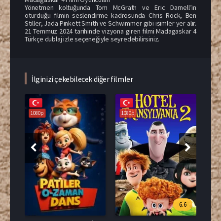
Yönetmen koltuğunda Tom McGrath ve Eric Darnell’in
oturduğu filmin seslendirme kadrosunda Chris Rock, Ben
Stiller, Jada Pinkett Smith ve Schwimmer gibi isimler yer alır.
21 Temmuz 2024 tarihinde vizyona giren filmi Madagaskar 4
Türkçe dublaj izle seçeneğiyle seyredebilirsiniz.
İlginizi çekebilecek diğer filmler
108
1080p
1080p
.9
6.6