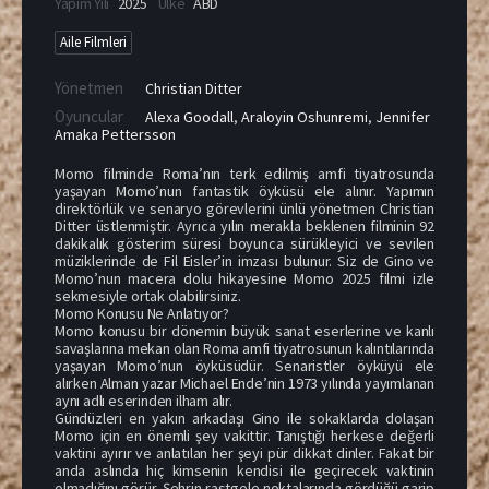
Yapım Yılı
2025
Ülke
ABD
Aile Filmleri
Yönetmen
Christian Ditter
Oyuncular
Alexa Goodall
,
Araloyin Oshunremi
,
Jennifer
Amaka Pettersson
Momo filminde Roma’nın terk edilmiş amfi tiyatrosunda
yaşayan Momo’nun fantastik öyküsü ele alınır. Yapımın
direktörlük ve senaryo görevlerini ünlü yönetmen Christian
Ditter üstlenmiştir. Ayrıca yılın merakla beklenen filminin 92
dakikalık gösterim süresi boyunca sürükleyici ve sevilen
müziklerinde de Fil Eisler’in imzası bulunur. Siz de Gino ve
Momo’nun macera dolu hikayesine Momo 2025 filmi izle
sekmesiyle ortak olabilirsiniz.
Momo Konusu Ne Anlatıyor?
Momo konusu bir dönemin büyük sanat eserlerine ve kanlı
savaşlarına mekan olan Roma amfi tiyatrosunun kalıntılarında
yaşayan Momo’nun öyküsüdür. Senaristler öyküyü ele
alırken Alman yazar Michael Ende’nin 1973 yılında yayımlanan
aynı adlı eserinden ilham alır.
Gündüzleri en yakın arkadaşı Gino ile sokaklarda dolaşan
Momo için en önemli şey vakittir. Tanıştığı herkese değerli
vaktini ayırır ve anlatılan her şeyi pür dikkat dinler. Fakat bir
anda aslında hiç kimsenin kendisi ile geçirecek vaktinin
olmadığını görür. Şehrin rastgele noktalarında gördüğü garip