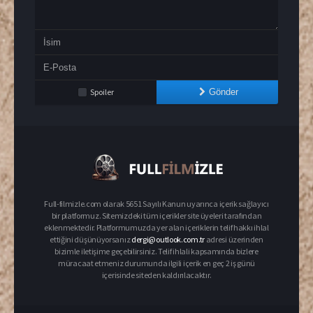
Spoiler
Gönder
Full-filmizle.com olarak 5651 Sayılı Kanun uyarınca içerik sağlayıcı
bir platformuz. Sitemizdeki tüm içerikler site üyeleri tarafından
eklenmektedir. Platformumuzda yer alan içeriklerin telif hakkı ihlal
ettiğini düşünüyorsanız
dergi@outlook.com.tr
adresi üzerinden
bizimle iletişime geçebilirsiniz. Telif ihlali kapsamında bizlere
müracaat etmeniz durumunda ilgili içerik en geç 2 iş günü
içerisinde siteden kaldırılacaktır.