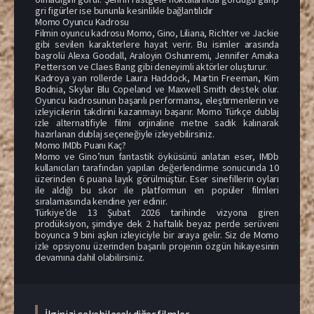
gri figürler ise bununla kesinlikle bağlantılıdır
Momo Oyuncu Kadrosu
Filmin oyuncu kadrosu Momo, Gino, Liliana, Richter ve Jackie
gibi sevilen karakterlere hayat verir. Bu isimler arasında
başrolü Alexa Goodall, Araloyin Oshunremi, Jennifer Amaka
Petterson ve Claes Bang gibi deneyimli aktörler oluşturur.
Kadroya yan rollerde Laura Haddock, Martin Freeman, Kim
Bodnia, Skylar Blu Copeland ve Maxwell Smith destek olur.
Oyuncu kadrosunun başarılı performansı, eleştirmenlerin ve
izleyicilerin takdirini kazanmayı başarır. Momo Türkçe dublaj
izle alternatifiyle filmi orjinaline metne sadık kalınarak
hazırlanan dublaj seçeneğiyle izleyebilirsiniz.
Momo IMDb Puanı Kaç?
Momo ve Gino’nun fantastik öyküsünü anlatan eser, IMDb
kullanıcıları tarafından yapılan değerlendirme sonucunda 10
üzerinden 6 puana layık görülmüştür. Eser sinefillerin oyları
ile aldığı bu skor ile platformun en popüler filmleri
sıralamasında kendine yer edinir.
Türkiye’de 13 Şubat 2026 tarihinde vizyona giren
prodüksiyon, şimdiye dek 2 haftalık beyaz perde serüveni
boyunca 9 bini aşkın izleyiciyle bir araya gelir. Siz de Momo
izle opsiyonu üzerinden başarılı projenin özgün hikayesinin
devamına dahil olabilirsiniz.
İlginizi çekebilecek diğer filmler