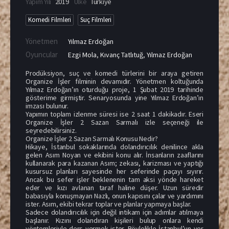
Yapım Yılı
2019
Ülke
Türkiye
Komedi Filmleri
Suç Filmleri
Yönetmen
Yılmaz Erdoğan
Oyuncular
Ezgi Mola
,
Kıvanç Tatlıtuğ
,
Yılmaz Erdoğan
Prodüksiyon, suç ve komedi türlerini bir araya getiren
Organize İşler filminin devamıdır. Yönetmen koltuğunda
Yılmaz Erdoğan’ın oturduğu proje, 1 Şubat 2019 tarihinde
gösterime girmiştir. Senaryosunda yine Yılmaz Erdoğan’ın
imzası bulunur.
Yapımın toplam izlenme süresi ise 2 saat 1 dakikadır. Eseri
Organize İşler 2 Sazan Sarmalı izle seçeneği ile
seyredebilirsiniz.
Organize İşler 2 Sazan Sarmalı Konusu Nedir?
Hikaye, İstanbul sokaklarında dolandırıcılık denilince akla
gelen Asım Noyan ve ekibini konu alır. İnsanların zaaflarını
kullanarak para kazanan Asım; zekası, karizması ve yaptığı
kusursuz planları sayesinde her seferinde paçayı sıyırır.
Ancak bu sefer işler beklenenin tam aksi yönde hareket
eder ve kızı avlanan taraf haline düşer. Uzun süredir
babasıyla konuşmayan Nazlı, onun kapısını çalar ve yardımını
ister. Asım, ekibi tekrar toplar ve planlar yapmaya başlar.
Sadece dolandırıcılık için değil intikam için adımlar atılmaya
başlanır. Kızını dolandıran kişileri bulup onlara kendi
yöntemleriyle ders vermek ister. Böylelikle İstanbul’un yer