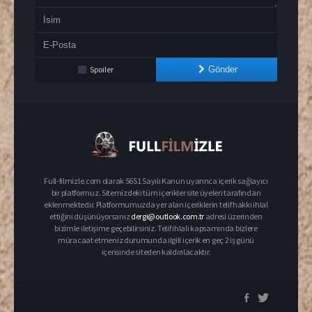
Spoiler
Gönder
Full-filmizle.com olarak 5651 Sayılı Kanun uyarınca içerik sağlayıcı
bir platformuz. Sitemizdeki tüm içerikler site üyeleri tarafından
eklenmektedir. Platformumuzda yer alan içeriklerin telif hakkı ihlal
ettiğini düşünüyorsanız
dergi@outlook.com.tr
adresi üzerinden
bizimle iletişime geçebilirsiniz. Telif ihlali kapsamında bizlere
müracaat etmeniz durumunda ilgili içerik en geç 2 iş günü
içerisinde siteden kaldırılacaktır.