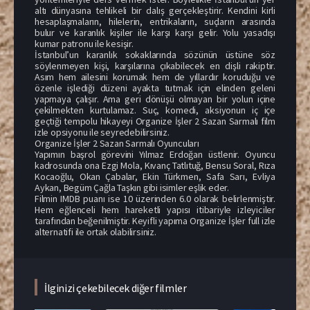
altı dünyasına tehlikeli bir dalış gerçekleştirir. Kendini kirli
hesaplaşmaların, hilelerin, entrikaların, suçların arasında
bulur ve karanlık kişiler ile karşı karşı gelir. Yolu yasadışı
kumar patronu ile kesişir.
İstanbul’un karanlık sokaklarında sözünün üstüne söz
söylenmeyen kişi, karşılarına çıkabilecek en dişli rakiptir.
Asım hem ailesini korumak hem de yıllardır koruduğu ve
özenle işlediği düzeni ayakta tutmak için elinden geleni
yapmaya çalışır. Ama geri dönüşü olmayan bir yolun içine
çekilmekten kurtulamaz. Suç, komedi, aksiyonun iç içe
geçtiği tempolu hikayeyi Organize İşler 2 Sazan Sarmalı film
izle opsiyonu ile seyredebilirsiniz.
Organize İşler 2 Sazan Sarmalı Oyuncuları
Yapımın başrol görevini Yılmaz Erdoğan üstlenir. Oyuncu
kadrosunda ona Ezgi Mola, Kıvanç Tatlıtuğ, Bensu Soral, Rıza
Kocaoğlu, Okan Çabalar, Ekin Türkmen, Safa Sarı, Evliya
Aykan, Begüm Çağla Taşkın gibi isimler eşlik eder.
Filmin IMDB puanı ise 10 üzerinden 6.0 olarak belirlenmiştir.
Hem eğlenceli hem hareketli yapısı itibariyle izleyiciler
tarafından beğenilmiştir. Keyifli yapıma Organize İşler full izle
alternatifi ile ortak olabilirsiniz.
İlginizi çekebilecek diğer filmler