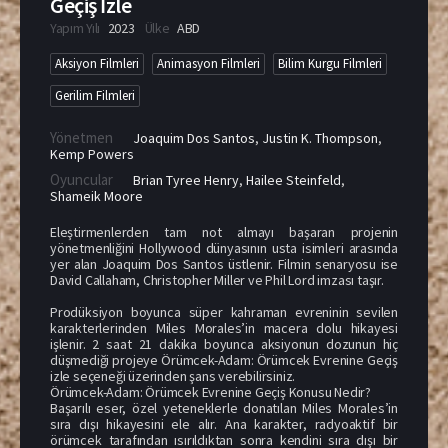
Geçiş İzle
Yapım Yılı
2023
Ülke
ABD
Aksiyon Filmleri
Animasyon Filmleri
Bilim Kurgu Filmleri
Gerilim Filmleri
Yönetmen
Joaquim Dos Santos
,
Justin K. Thompson
,
Kemp Powers
Oyuncular
Brian Tyree Henry
,
Hailee Steinfeld
,
Shameik Moore
Eleştirmenlerden tam not almayı başaran projenin
yönetmenliğini Hollywood dünyasının usta isimleri arasında
yer alan Joaquim Dos Santos üstlenir. Filmin senaryosu ise
David Callaham, Christopher Miller ve Phil Lord imzası taşır.
Prodüksiyon boyunca süper kahraman evreninin sevilen
karakterlerinden Miles Morales’in macera dolu hikayesi
işlenir. 2 saat 21 dakika boyunca aksiyonun dozunun hiç
düşmediği projeye Örümcek-Adam: Örümcek Evrenine Geçiş
izle seçeneği üzerinden şans verebilirsiniz.
Örümcek-Adam: Örümcek Evrenine Geçiş Konusu Nedir?
Başarılı eser, özel yeteneklerle donatılan Miles Morales’in
sıra dışı hikayesini ele alır. Ana karakter, radyoaktif bir
örümcek tarafından ısırıldıktan sonra kendini sıra dışı bir