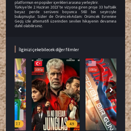
platformun en popüler içerikleri arasına yerleştirir.
Türkiye’de 2 Haziran 2023’te vizyona giren proje 33 haftalık
beyaz perde serüveni boyunca 560 bin seyirciyle
buluşmuştur. Sizler de Örümcek-Adam: Örümcek Evrenine
Geçiş izle alternatifi üzerinden sevilen hikayenin devamına
dahil olabilirsiniz.
İlginizi çekebilecek diğer filmler
1080p
1080p
108
.7
4.9