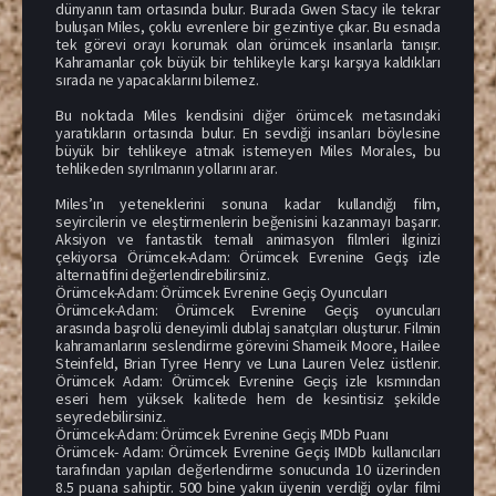
dünyanın tam ortasında bulur. Burada Gwen Stacy ile tekrar
buluşan Miles, çoklu evrenlere bir gezintiye çıkar. Bu esnada
tek görevi orayı korumak olan örümcek insanlarla tanışır.
Kahramanlar çok büyük bir tehlikeyle karşı karşıya kaldıkları
sırada ne yapacaklarını bilemez.
Bu noktada Miles kendisini diğer örümcek metasındaki
yaratıkların ortasında bulur. En sevdiği insanları böylesine
büyük bir tehlikeye atmak istemeyen Miles Morales, bu
tehlikeden sıyrılmanın yollarını arar.
Miles’ın yeteneklerini sonuna kadar kullandığı film,
seyircilerin ve eleştirmenlerin beğenisini kazanmayı başarır.
Aksiyon ve fantastik temalı animasyon filmleri ilginizi
çekiyorsa Örümcek-Adam: Örümcek Evrenine Geçiş izle
alternatifini değerlendirebilirsiniz.
Örümcek-Adam: Örümcek Evrenine Geçiş Oyuncuları
Örümcek-Adam: Örümcek Evrenine Geçiş oyuncuları
arasında başrolü deneyimli dublaj sanatçıları oluşturur. Filmin
kahramanlarını seslendirme görevini Shameik Moore, Hailee
Steinfeld, Brian Tyree Henry ve Luna Lauren Velez üstlenir.
Örümcek Adam: Örümcek Evrenine Geçiş izle kısmından
eseri hem yüksek kalitede hem de kesintisiz şekilde
seyredebilirsiniz.
Örümcek-Adam: Örümcek Evrenine Geçiş IMDb Puanı
Örümcek- Adam: Örümcek Evrenine Geçiş IMDb kullanıcıları
tarafından yapılan değerlendirme sonucunda 10 üzerinden
8.5 puana sahiptir. 500 bine yakın üyenin verdiği oylar filmi