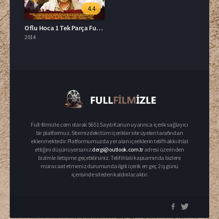
4.4
Oflu Hoca 1 Tek Parça Full HD İzle
2014
Full-filmizle.com olarak 5651 Sayılı Kanun uyarınca içerik sağlayıcı
bir platformuz. Sitemizdeki tüm içerikler site üyeleri tarafından
eklenmektedir. Platformumuzda yer alan içeriklerin telif hakkı ihlal
ettiğini düşünüyorsanız
dergi@outlook.com.tr
adresi üzerinden
bizimle iletişime geçebilirsiniz. Telif ihlali kapsamında bizlere
müracaat etmeniz durumunda ilgili içerik en geç 2 iş günü
içerisinde siteden kaldırılacaktır.