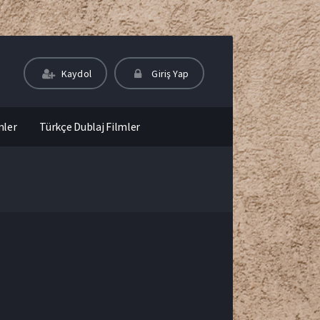
Kaydol
Giriş Yap
mler
Türkçe Dublaj Filmler