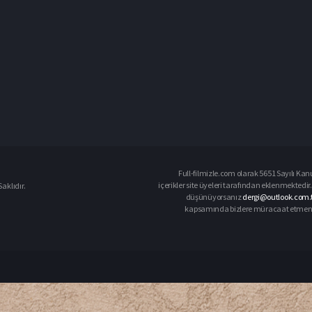
Full-filmizle.com olarak 5651 Sayılı Kan
içerikler site üyeleri tarafından eklenmektedir.
aklıdır.
düşünüyorsanız
dergi@outlook.com.t
kapsamında bizlere müracaat etmeniz d