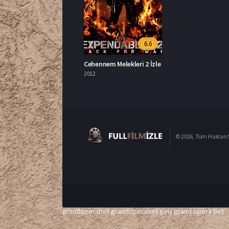
6.6
Cehennem Melekleri 2 İzle
2012
© 2026, Tüm Hakları S
grandoperabet
grandoperabet giriş
grand opera bet