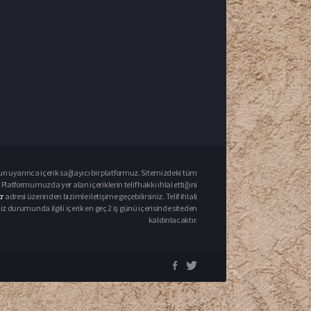
un uyarınca içerik sağlayıcı bir platformuz. Sitemizdeki tüm
 Platformumuzda yer alan içeriklerin telif hakkı ihlal ettiğini
r
adresi üzerinden bizimle iletişime geçebilirsiniz. Telif ihlali
urumunda ilgili içerik en geç 2 iş günü içerisinde siteden
kaldırılacaktır.