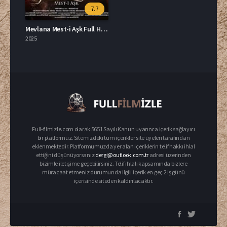
7.7
Mevlana Mest-i Aşk Full HD İzle
2025
Full-filmizle.com olarak 5651 Sayılı Kanun uyarınca içerik sağlayıcı
bir platformuz. Sitemizdeki tüm içerikler site üyeleri tarafından
eklenmektedir. Platformumuzda yer alan içeriklerin telif hakkı ihlal
ettiğini düşünüyorsanız
dergi@outlook.com.tr
adresi üzerinden
bizimle iletişime geçebilirsiniz. Telif ihlali kapsamında bizlere
müracaat etmeniz durumunda ilgili içerik en geç 2 iş günü
içerisinde siteden kaldırılacaktır.