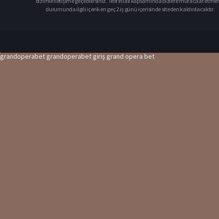
bizimle iletişime geçebilirsiniz. Telif ihlali kapsamında bizlere müracaat etme
durumunda ilgili içerik en geç 2 iş günü içerisinde siteden kaldırılacaktır.
grandoperabet
grandoperabet giriş
grand opera bet