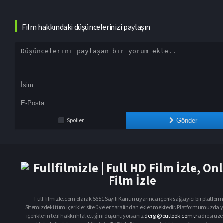
Film hakkındaki düşüncelerinizi paylaşın
Spoiler
Gönder
Full-filmizle.com olarak 5651 Sayılı Kanun uyarınca içerik sağlayıcı bir platfor
Sitemizdeki tüm içerikler site üyeleri tarafından eklenmektedir. Platformumuzda y
içeriklerin telif hakkı ihlal ettiğini düşünüyorsanız
dergi@outlook.com.tr
adresi üz