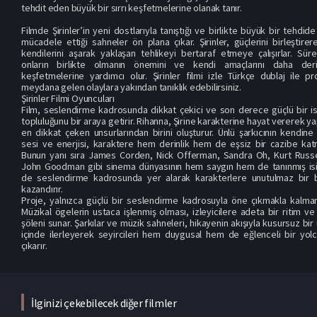
tehdit eden büyük bir sırrı keşfetmelerine olanak tanır.
Filmde Şirinler’in yeni dostlarıyla tanıştığı ve birlikte büyük bir tehdide
mücadele ettiği sahneler ön plana çıkar. Şirinler, güçlerini birleştire
kendilerini aşarak yaklaşan tehlikeyi bertaraf etmeye çalışırlar. Sür
onların birlikte olmanın önemini ve kendi amaçlarını daha der
keşfetmelerine yardımcı olur. Şirinler filmi izle Türkçe dublaj ile p
meydana gelen olaylara yakından tanıklık edebilirsiniz.
Şirinler Filmi Oyuncuları
Film, seslendirme kadrosunda dikkat çekici ve son derece güçlü bir is
topluluğunu bir araya getirir. Rihanna, Şirine karakterine hayat vererek y
en dikkat çeken unsurlarından birini oluşturur. Ünlü şarkıcının kendin
sesi ve enerjisi, karaktere hem derinlik hem de eşsiz bir cazibe katm
Bunun yanı sıra James Corden, Nick Offerman, Sandra Oh, Kurt Russe
John Goodman gibi sinema dünyasının hem saygın hem de tanınmış isi
de seslendirme kadrosunda yer alarak karakterlere unutulmaz bir 
kazandırır.
Proje, yalnızca güçlü bir seslendirme kadrosuyla öne çıkmakla kalmamı
Müzikal ögelerin ustaca işlenmiş olması, izleyicilere adeta bir ritim v
şöleni sunar. Şarkılar ve müzik sahneleri, hikayenin akışıyla kusursuz bi
içinde ilerleyerek seyircileri hem duygusal hem de eğlenceli bir yolc
çıkarır.
İlginizi çekebilecek diğer filmler