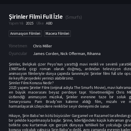
Şirinler Filmi Full İzle
(
Smurfs
)
Yapım Yılı
2025
Ülke
ABD
Animasyon Filmleri
Macera Filmleri
Yönetmen
Chris Miller
Oyuncular
James Corden
,
Nick Offerman
,
Rihanna
Şirinler, Belçikalı çizer Peyo'nun yarattığı mavi renkli ve sevimli yaratıkl
1960'larda çizgi roman olarak doğmuş, ardından televizyon dizi
animasyon filmleriyle dünya çapında tanınmıştır. Şirinler filmi full izle op
ile keyifli projedeki yerinizi alabilirsiniz.
Şirinler Filmi Konusu Nedir?
2025 yapımı Şirinler Filmi (orijinal adıyla The Smurfs Movie), mavi kahrama
en büyük macerasını beyaz perdeye taşır. Yönetmenliğini Chris Mill
üstlendiği animasyon müzikal, Şirinler evrenine taze bir soluk get
Senaryosunu Pam Brady’nin kaleme aldığı film, mizahı ve m
harmanlayarak izleyicilere renkli bir seyir deneyimi de sunar.
Hikaye, Şirin Baba’nın kötü büyücüler Gargamel ve Razamel tarafından g
bir şekilde kaçırılmasıyla başlar. Şirine, liderliğindeki küçük kahraman gr
birlikte onu kurtarmak için gerçek dünyaya tehlikeli bir yolculuğa çıka
konusu yolculuk yalnızca Şirin Baba’yı değil, aynı zamanda evrenin kader