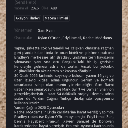
(
Send Help
)
Yapım Yılı
2026
Ülke
ABD
Aksiyon Filmleri
Macera Filmleri
Yönetmen
Sam Raimi
Oyuncular
Dylan O'Brien
,
Edyll Ismail
,
Rachel McAdams
Yapım, şirkette çok yetenekli ve çalışkan olmasına rağmen
geri planda kalan Linda ile onun kibirli ve çekilmez patronu
Bradley’i merkezine alır. Bradley, Linda’nın terfi hayallerini
yıkmasının yanı sıra onu Bangkok’taki bir iş gezisine
kendisiyle gelmesi adına da zorlar. Ancak bu yolculuk
düşündüklerinin aksine tam bir kabusa dönüşür.
30 Ocak 2026 tarihinde seyirciyle buluşan yapım 16 yaş ve
üzeri izleyici kitlesi adına uygundur. Gerilim ve komedi
unsurlarına sahip olan eserin yönetmenliğini Sam Raimi
üstlenirken senaryosunu ise Mark Swift ve Damian Shannon
gerçekleştirmiştir. 1 saat 54 dakikalık projeyi izlemek adına
sizler de Yardım Çağrısı Türkçe dublaj izle opisyonunu
kullanabilirsiniz.
Yardım Çağrısı 2026 Oyuncuları
Rachel McAdams’ın Linda karakterine hayat verdiği yapımda
Bradley rolünü ise Dylan O’Brien oynamıştır. Edyll Ismail Zuri,
Dennis Haysbert Franklin, Xavier Samuel de Donovan
karakterlerine hayat vermiştir. Projenin oyuncu kadrosunda