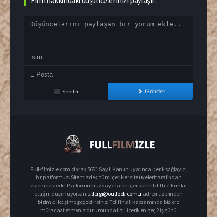
Film hakkındaki düşüncelerinizi paylaşın
Spoiler
Gönder
Full-filmizle.com olarak 5651 Sayılı Kanun uyarınca içerik sağlayıcı
bir platformuz. Sitemizdeki tüm içerikler site üyeleri tarafından
eklenmektedir. Platformumuzda yer alan içeriklerin telif hakkı ihlal
ettiğini düşünüyorsanız
dergi@outlook.com.tr
adresi üzerinden
bizimle iletişime geçebilirsiniz. Telif ihlali kapsamında bizlere
müracaat etmeniz durumunda ilgili içerik en geç 2 iş günü