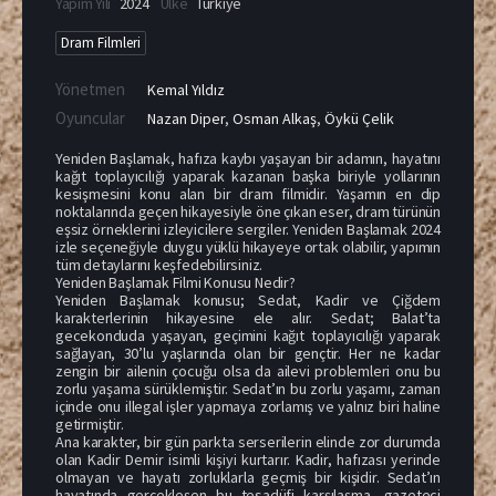
Yapım Yılı
2024
Ülke
Türkiye
Dram Filmleri
Yönetmen
Kemal Yıldız
Oyuncular
Nazan Diper
,
Osman Alkaş
,
Öykü Çelik
Yeniden Başlamak, hafıza kaybı yaşayan bir adamın, hayatını
kağıt toplayıcılığı yaparak kazanan başka biriyle yollarının
kesişmesini konu alan bir dram filmidir. Yaşamın en dip
noktalarında geçen hikayesiyle öne çıkan eser, dram türünün
eşsiz örneklerini izleyicilere sergiler. Yeniden Başlamak 2024
izle seçeneğiyle duygu yüklü hikayeye ortak olabilir, yapımın
tüm detaylarını keşfedebilirsiniz.
Yeniden Başlamak Filmi Konusu Nedir?
Yeniden Başlamak konusu; Sedat, Kadir ve Çiğdem
karakterlerinin hikayesine ele alır. Sedat; Balat’ta
gecekonduda yaşayan, geçimini kağıt toplayıcılığı yaparak
sağlayan, 30’lu yaşlarında olan bir gençtir. Her ne kadar
zengin bir ailenin çocuğu olsa da ailevi problemleri onu bu
zorlu yaşama sürüklemiştir. Sedat’ın bu zorlu yaşamı, zaman
içinde onu illegal işler yapmaya zorlamış ve yalnız biri haline
getirmiştir.
Ana karakter, bir gün parkta serserilerin elinde zor durumda
olan Kadir Demir isimli kişiyi kurtarır. Kadir, hafızası yerinde
olmayan ve hayatı zorluklarla geçmiş bir kişidir. Sedat’ın
hayatında gerçekleşen bu tesadüfi karşılaşma, gazeteci