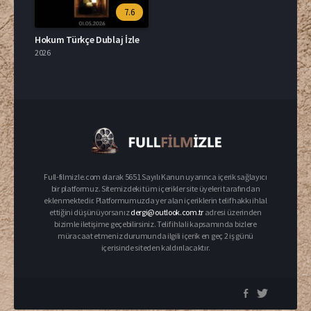
7.6
Hokum Türkçe Dublaj İzle
2026
Full-filmizle.com olarak 5651 Sayılı Kanun uyarınca içerik sağlayıcı
bir platformuz. Sitemizdeki tüm içerikler site üyeleri tarafından
eklenmektedir. Platformumuzda yer alan içeriklerin telif hakkı ihlal
ettiğini düşünüyorsanız
dergi@outlook.com.tr
adresi üzerinden
bizimle iletişime geçebilirsiniz. Telif ihlali kapsamında bizlere
müracaat etmeniz durumunda ilgili içerik en geç 2 iş günü
içerisinde siteden kaldırılacaktır.