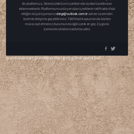
bir platformuz. Sitemizdeki tüm içerikler site üyeleri tarafından
eklenmektedir. Platformumuzda yer alan içeriklerin telif hakkı ihlal
ettiğini düşünüyorsanız
dergi@outlook.com.tr
adresi üzerinden
bizimle iletişime geçebilirsiniz. Telif ihlali kapsamında bizlere
müracaat etmeniz durumunda ilgili içerik en geç 2 iş günü
içerisinde siteden kaldırılacaktır.
grandoperabet
grandoperabet giriş
grand opera bet