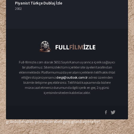
Piyanist Türkçe Dublaj İzle
2002
Full-filmizle.com olarak 5651 Sayılı Kanun uyarınca içerik sağlayıcı
bir platformuz. Sitemizdeki tüm içerikler site üyeleri tarafından
eklenmektedir. Platformumuzda yer alan içeriklerin telif hakkı ihlal
ettiğini düşünüyorsanız
dergi@outlook.com.tr
adresi üzerinden
bizimle iletişime geçebilirsiniz. Telif ihlali kapsamında bizlere
müracaat etmeniz durumunda ilgili içerik en geç 2 iş günü
içerisinde siteden kaldırılacaktır.
grandoperabet
grandoperabet giriş
grand opera bet