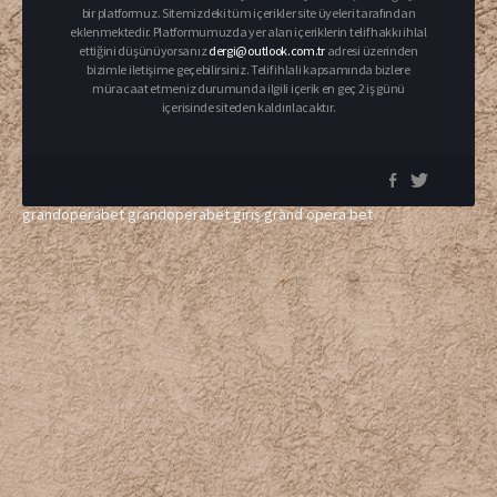
bir platformuz. Sitemizdeki tüm içerikler site üyeleri tarafından
eklenmektedir. Platformumuzda yer alan içeriklerin telif hakkı ihlal
ettiğini düşünüyorsanız
dergi@outlook.com.tr
adresi üzerinden
bizimle iletişime geçebilirsiniz. Telif ihlali kapsamında bizlere
müracaat etmeniz durumunda ilgili içerik en geç 2 iş günü
içerisinde siteden kaldırılacaktır.
grandoperabet
grandoperabet giriş
grand opera bet